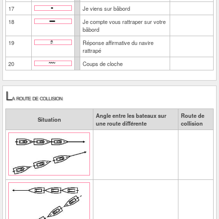
17
Je viens sur bâbord
18
Je compte vous rattraper sur votre
bâbord
19
Réponse affirmative du navire
rattrapé
20
Coups de cloche
L
a route de collision
Angle entre les bateaux sur
Route de
Situation
une route différente
collision