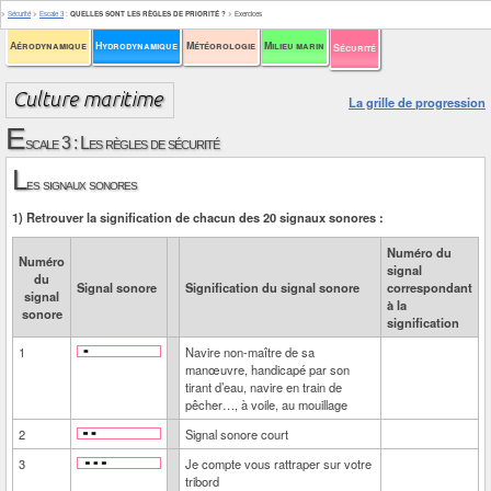
>
Sécurité
>
Escale 3
:
QUELLES SONT LES RÈGLES DE PRIORITÉ ?
>
Exercices
Aérodynamique
Hydrodynamique
Météorologie
Milieu marin
Sécurité
La grille de progression
E
scale 3 : Les règles de sécurité
L
es signaux sonores
1) Retrouver la signification de chacun des 20 signaux sonores :
Numéro du
Numéro
signal
du
Signal sonore
Signification du signal sonore
correspondant
signal
à la
sonore
signification
1
Navire non-maître de sa
manœuvre, handicapé par son
tirant d’eau, navire en train de
pêcher…, à voile, au mouillage
2
Signal sonore court
3
Je compte vous rattraper sur votre
tribord