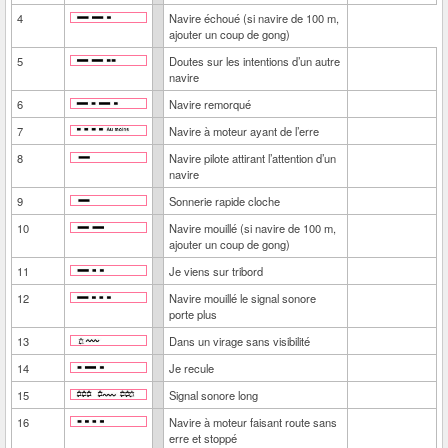
4
Navire échoué (si navire de 100 m,
ajouter un coup de gong)
5
Doutes sur les intentions d’un autre
navire
6
Navire remorqué
7
Navire à moteur ayant de l’erre
8
Navire pilote attirant l’attention d’un
navire
9
Sonnerie rapide cloche
10
Navire mouillé (si navire de 100 m,
ajouter un coup de gong)
11
Je viens sur tribord
12
Navire mouillé le signal sonore
porte plus
13
Dans un virage sans visibilité
14
Je recule
15
Signal sonore long
16
Navire à moteur faisant route sans
erre et stoppé