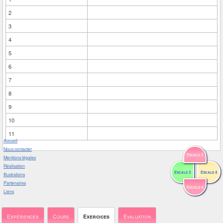
2
3
4
5
6
7
8
9
10
11
Accueil
Nous contacter
Escale 2
Mentions légales
Réalisation
Escale 3
Escale 4
Illustrations
Partenaires
Escale 4
Liens
Expériences
Cours
Exercices
Evaluation