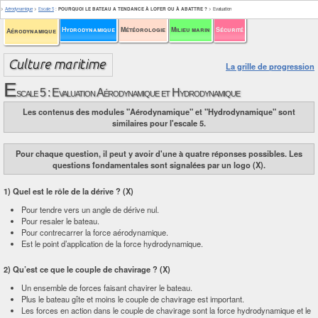
>
Aérodynamique
>
Escale 5
:
POURQUOI LE BATEAU A TENDANCE À LOFER OU À ABATTRE ?
>
Evaluation
Hydrodynamique
Météorologie
Milieu marin
Sécurité
Aérodynamique
La grille de progression
E
scale 5 : Evaluation Aérodynamique et Hydrodynamique
Les contenus des modules "Aérodynamique" et "Hydrodynamique" sont
similaires pour l'escale 5.
Pour chaque question, il peut y avoir d'une à quatre réponses possibles. Les
questions fondamentales sont signalées par un logo (X).
1) Quel est le rôle de la dérive ? (X)
Pour tendre vers un angle de dérive nul.
Pour resaler le bateau.
Pour contrecarrer la force aérodynamique.
Est le point d’application de la force hydrodynamique.
2) Qu’est ce que le couple de chavirage ? (X)
Un ensemble de forces faisant chavirer le bateau.
Plus le bateau gîte et moins le couple de chavirage est important.
Les forces en action dans le couple de chavirage sont la force hydrodynamique et le