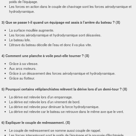
poids de l’équipage.
Les forces en action dans le couple de chavirage sont les forces aérodynamique et
hydrodynamique.
3) Que se passe t-il quand un équipage est assis à l’arrière du bateau ? (X)
La surface mouillée augmente.
Les forces aérodynamique et hydrodynamique sont désaxées.
Le bateau lofe.
L’étrave du bateau décolle de l’eau et donc il va plus vite.
4) Comment une planche à voile peut-elle tourner ? (X)
Grâce à sa vitesse.
Aux arcs moteurs.
Grâce à un désaxement des forces aérodynamique et hydrodynamique.
Grâce au flotteur.
5) Pourquoi certains véliplanchistes relèvent la dérive lors d’un demi-tour ? (X)
La dérive est relevée lors d’un empannage.
La dérive est relevée lors d’un virement de bord.
La dérive est relevée pour diminuer la force hydrodynamique.
La dérive est relevée car le bateau se retrouve dans le même axe que le vent.
6) Expliquer le couple de redressement. (X)
Le couple de redressement se nomme aussi couple de rappel.
Les forces interagissant sont le poids de l’équipage et la poussée d’Archimède.