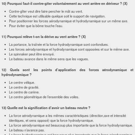
10) Pourquoi faut-il contre-gîter volontairement au vent arrière en dériveur ? (X)
Contre-gîter veut dire faire pencher le mât au vent.
Cette technique est utilisable quelque soit le support de navigation.
Pour positionner les forces aérodynamique et hydrodynamique sur un même axe.
Pour éviter que la bôme touche l’eau.
11) Pourquoi relève t-on la dérive au vent arrière ? (X)
La portance, la traînée et la force hydrodynamique sont confondues.
Les forces aérodynamique et hydrodynamique sont opposées et sur le même axe.
Le spinnaker peut être envoyé.
Le bateau avance dans le même sens que les vagues.
12) Quels sont les points d’application des forces aérodynamique et
hydrodynamique ?
Le centre vélique.
Le centre de gravité.
Le centre de carène.
Le centre géométrique de l’ensemble des voiles.
13) Quelle est la signification d’avoir un bateau neutre ?
La force aérodynamique a les mêmes caractéristiques (direction,axe et intensité
identiques, et sens opposé) que la force hydrodynamique.
La force aérodynamique est beaucoup plus importante que la force hydrodynamique.
Le bateau n’avance pas.
La force hydrodynamique est beaucoup plus importante que la force aérodynamique.