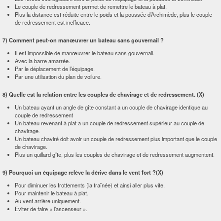
Le couple de redressement permet de remettre le bateau à plat.
Plus la distance est réduite entre le poids et la poussée d’Archimède, plus le couple
de redressement est inefficace.
7) Comment peut-on manœuvrer un bateau sans gouvernail ?
Il est impossible de manœuvrer le bateau sans gouvernail.
Avec la barre amarrée.
Par le déplacement de l’équipage.
Par une utilisation du plan de voilure.
8) Quelle est la relation entre les couples de chavirage et de redressement. (X)
Un bateau ayant un angle de gîte constant a un couple de chavirage identique au
couple de redressement
Un bateau revenant à plat a un couple de redressement supérieur au couple de
chavirage.
Un bateau chaviré doit avoir un couple de redressement plus important que le couple
de chavirage.
Plus un quillard gîte, plus les couples de chavirage et de redressement augmentent.
9) Pourquoi un équipage relève la dérive dans le vent fort ?(X)
Pour diminuer les frottements (la traînée) et ainsi aller plus vite.
Pour maintenir le bateau à plat.
Au vent arrière uniquement.
Eviter de faire « l’ascenseur ».