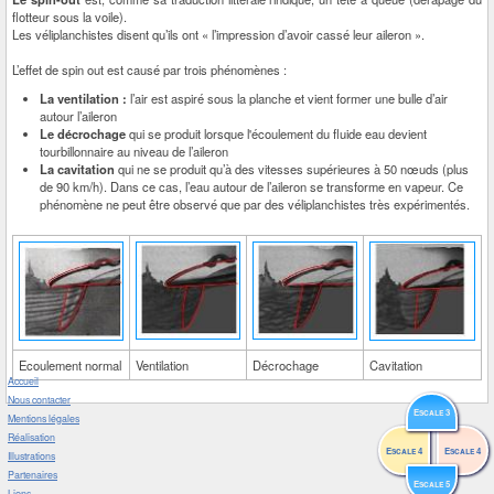
flotteur sous la voile).
Les véliplanchistes disent qu’ils ont « l’impression d’avoir cassé leur aileron ».
L’effet de spin out est causé par trois phénomènes :
La ventilation :
l’air est aspiré sous la planche et vient former une bulle d’air
autour l’aileron
Le décrochage
qui se produit lorsque l'écoulement du fluide eau devient
tourbillonnaire au niveau de l’aileron
La cavitation
qui ne se produit qu’à des vitesses supérieures à 50 nœuds (plus
de 90 km/h). Dans ce cas, l’eau autour de l’aileron se transforme en vapeur. Ce
phénomène ne peut être observé que par des véliplanchistes très expérimentés.
Ecoulement normal
Ventilation
Décrochage
Cavitation
Accueil
Nous contacter
Escale 3
Mentions légales
Réalisation
Escale 4
Escale 4
Illustrations
Partenaires
Escale 5
Liens