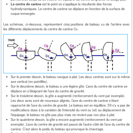
Le centre de carène
est le point où s’applique la résultante des forces
hydrodynamiques. Le centre de carène se déplace en fonction de la surface de
coque immergée.
Les schémas, ci-dessous, représentent cinq positions de bateau vu de l’arrière avec
les différents déplacements du centre de carène Cc.
Sur le premier dessin, le bateau navigue à plat. Les deux centres sont sur le même
axe vertical (en pointillés).
Sur le deuxième dessin, le bateau a une légère gîte. L’axe du centre de carène se
déplace en s’éloignant de l’axe du centre de gravité.
Sur le troisième dessin, la gîte a augmenté (renforcement du vent par exemple).
Les deux axes sont de nouveaux alignés, l’axe du centre de carène s’étant
rapproché de l’axe du centre de gravité. Le bateau est en équilibre. S’il n’y a pas de
modifications dues à la variation de l’intensité du vent ou (et) au déplacement de
l’équipage, le bateau ne gîte pas plus mais ne revient pas non plus à plat.
Sur le quatrième dessin, la gîte a encore augmenté (renforcement du vent par
exemple). L’axe du centre de gravité est passé de l’autre côté de l’axe du centre de
carène. C’est alors le poids du bateau qui provoque le chavirage.