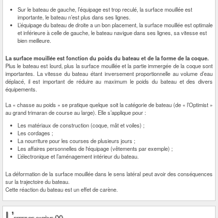
Sur le bateau de gauche, l’équipage est trop reculé, la surface mouillée est
importante, le bateau n’est plus dans ses lignes.
L’équipage du bateau de droite a un bon placement, la surface mouillée est optimale
et inférieure à celle de gauche, le bateau navigue dans ses lignes, sa vitesse est
bien meilleure.
La surface mouillée est fonction du poids du bateau et de la forme de la coque.
Plus le bateau est lourd, plus la surface mouillée et la partie immergée de la coque sont
importantes. La vitesse du bateau étant inversement proportionnelle au volume d’eau
déplacé, il est important de réduire au maximum le poids du bateau et des divers
équipements.
La « chasse au poids » se pratique quelque soit la catégorie de bateau (de « l’Optimist »
au grand trimaran de course au large). Elle s’applique pour :
Les matériaux de construction (coque, mât et voiles) ;
Les cordages ;
La nourriture pour les courses de plusieurs jours ;
Les affaires personnelles de l'équipage (vêtements par exemple) ;
L’électronique et l’aménagement intérieur du bateau.
La déformation de la surface mouillée dans le sens latéral peut avoir des conséquences
sur la trajectoire du bateau.
Cette réaction du bateau est un effet de carène.
L’