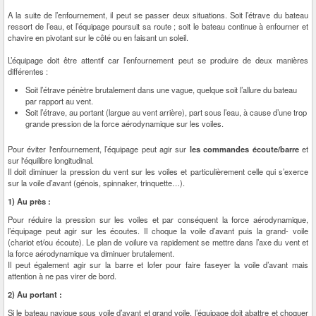
A la suite de l’enfournement, il peut se passer deux situations. Soit l’étrave du bateau
ressort de l’eau, et l’équipage poursuit sa route ; soit le bateau continue à enfourner et
chavire en pivotant sur le côté ou en faisant un soleil.
L’équipage doit être attentif car l’enfournement peut se produire de deux manières
différentes :
Soit l’étrave pénètre brutalement dans une vague, quelque soit l’allure du bateau
par rapport au vent.
Soit l’étrave, au portant (largue au vent arrière), part sous l’eau, à cause d’une trop
grande pression de la force aérodynamique sur les voiles.
Pour éviter l'enfournement, l’équipage peut agir sur
les commandes écoute/barre
et
sur l'équilibre longitudinal.
Il doit diminuer la pression du vent sur les voiles et particulièrement celle qui s’exerce
sur la voile d’avant (génois, spinnaker, trinquette…).
1) Au près :
Pour réduire la pression sur les voiles et par conséquent la force aérodynamique,
l’équipage peut agir sur les écoutes. Il choque la voile d’avant puis la grand- voile
(chariot et/ou écoute). Le plan de voilure va rapidement se mettre dans l’axe du vent et
la force aérodynamique va diminuer brutalement.
Il peut également agir sur la barre et lofer pour faire faseyer la voile d’avant mais
attention à ne pas virer de bord.
2) Au portant :
Si le bateau navigue sous voile d’avant et grand voile, l’équipage doit abattre et choquer