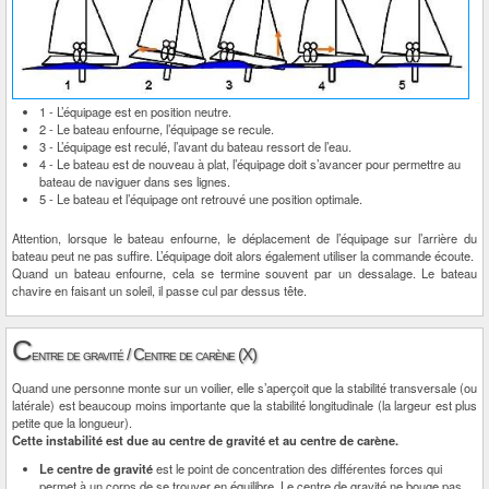
1 - L’équipage est en position neutre.
2 - Le bateau enfourne, l’équipage se recule.
3 - L’équipage est reculé, l’avant du bateau ressort de l’eau.
4 - Le bateau est de nouveau à plat, l’équipage doit s’avancer pour permettre au
bateau de naviguer dans ses lignes.
5 - Le bateau et l’équipage ont retrouvé une position optimale.
Attention, lorsque le bateau enfourne, le déplacement de l’équipage sur l’arrière du
bateau peut ne pas suffire. L’équipage doit alors également utiliser la commande écoute.
Quand un bateau enfourne, cela se termine souvent par un dessalage. Le bateau
chavire en faisant un soleil, il passe cul par dessus tête.
C
entre de gravité / Centre de carène (X)
Quand une personne monte sur un voilier, elle s’aperçoit que la stabilité transversale (ou
latérale) est beaucoup moins importante que la stabilité longitudinale (la largeur est plus
petite que la longueur).
Cette instabilité est due au centre de gravité et au centre de carène.
Le centre de gravité
est le point de concentration des différentes forces qui
permet à un corps de se trouver en équilibre. Le centre de gravité ne bouge pas.