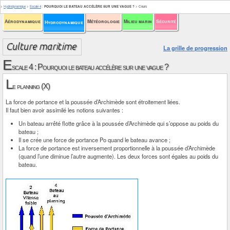
>
Hydrodynamique
>
Escale 4
:
POURQUOI LE BATEAU ACCÉLÈRE SUR UNE VAGUE ?
>
Cours
Aérodynamique
Météorologie
Milieu marin
Sécurité
Hydrodynamique
La grille de progression
E
scale 4 : Pourquoi le bateau accélère sur une vague ?
L
e planning (X)
La force de portance et la poussée d’Archimède sont étroitement liées.
Il faut bien avoir assimilé les notions suivantes :
Un bateau arrêté flotte grâce à la poussée d’Archimède qui s’oppose au poids du
bateau ;
Il se crée une force de portance Po quand le bateau avance ;
La force de portance est inversement proportionnelle à la poussée d’Archimède
(quand l’une diminue l’autre augmente). Les deux forces sont égales au poids du
bateau.