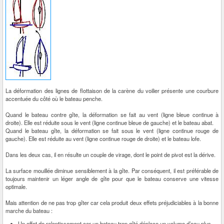
La déformation des lignes de flottaison de la carène du voilier présente une courbure
accentuée du côté où le bateau penche.
Quand le bateau contre gîte, la déformation se fait au vent (ligne bleue continue à
droite). Elle est réduite sous le vent (ligne continue bleue de gauche) et le bateau abat.
Quand le bateau gîte, la déformation se fait sous le vent (ligne continue rouge de
gauche). Elle est réduite au vent (ligne continue rouge de droite) et le bateau lofe.
Dans les deux cas, il en résulte un couple de virage, dont le point de pivot est la dérive.
La surface mouillée diminue sensiblement à la gîte. Par conséquent, il est préférable de
toujours maintenir un léger angle de gîte pour que le bateau conserve une vitesse
optimale.
Mais attention de ne pas trop gîter car cela produit deux effets préjudiciables à la bonne
marche du bateau :
Un effet de ralentissement car un bateau trop gîté déplace un volume d’eau plus