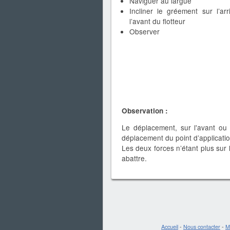
Naviguer au largue
Incliner le gréement sur l’ar
l’avant du flotteur
Observer
Observation :
Le déplacement, sur l'avant ou 
déplacement du point d’applicati
Les deux forces n’étant plus sur 
abattre.
Accueil
-
Nous contacter
-
M