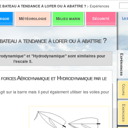
 BATEAU A TENDANCE À LOFER OU À ABATTRE ?
>
Expériences
mique
Météorologie
Milieu marin
Sécurité
La g
 bateau a tendance à lofer ou à abattre ?
Expériences
odynamique" et "Hydrodynamique" sont similaires pour
l'escale 5.
es forces Aérodynamique et Hydrodynamique par le
Cours
git sur la barre mais il peut également utiliser les voiles pour
Exercices