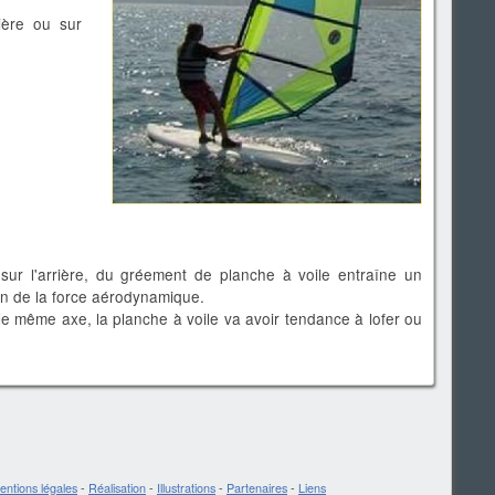
rière ou sur
sur l'arrière, du gréement de planche à voile entraîne un
on de la force aérodynamique.
le même axe, la planche à voile va avoir tendance à lofer ou
entions légales
-
Réalisation
-
Illustrations
-
Partenaires
-
Liens