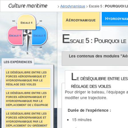
>
Aérodynamique
>
Escale 5
:
POURQUOI LE
Hydrodyna
Aérodynamique
Escale 4
E
Escale 4
Escale 5
scale 5 : Pourquoi le
Les contenus des modules "Aér
LES EXPÉRIENCES
LE DÉSÉQUILIBRE ENTRE LES
L
FORCES AÉRODYNAMIQUE ET
e déséquilibre entre l
HYDRODYNAMIQUE PAR LE
RÉGLAGE DES VOILES
réglage des voiles
Pour diriger le bateau, l’équipage a
LE DÉSÉQUILIBRE ENTRE LES
modifier une trajectoire.
FORCES AÉRODYNAMIQUE ET
HYDRODYNAMIQUE PAR LE
DÉPLACEMENT DE L’ÉQUIPAGE
Durée de l'expérience :
LE DÉSÉQUILIBRE ENTRE LES
FORCES AÉRODYNAMIQUE ET
15 minutes
HYDRODYNAMIQUE PAR LE
DÉPLACEMENT DU GRÉEMENT