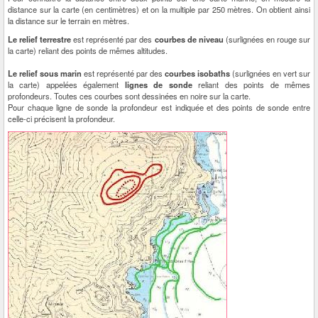
distance sur la carte (en centimètres) et on la multiple par 250 mètres. On obtient ainsi
la distance sur le terrain en mètres.
Le relief terrestre
est représenté par des
courbes de niveau
(surlignées en rouge sur
la carte) reliant des points de mêmes altitudes.
Le relief sous marin
est représenté par des
courbes isobaths
(surlignées en vert sur
la carte) appelées également
lignes de sonde
reliant des points de mêmes
profondeurs. Toutes ces courbes sont dessinées en noire sur la carte.
Pour chaque ligne de sonde la profondeur est indiquée et des points de sonde entre
celle-ci précisent la profondeur.