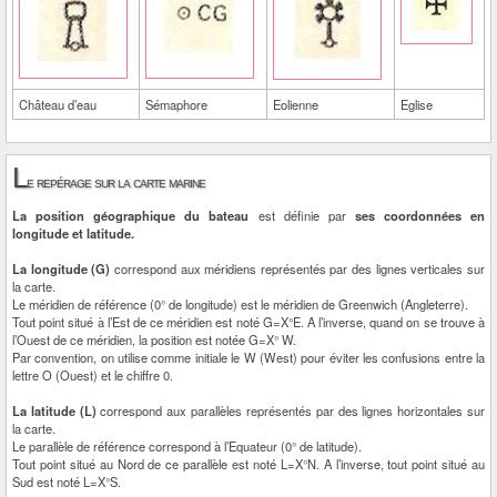
Château d’eau
Sémaphore
Eolienne
Eglise
L
e repérage sur la carte marine
La position géographique du bateau
est définie par
ses coordonnées en
longitude et latitude.
La longitude (G)
correspond aux méridiens représentés par des lignes verticales sur
la carte.
Le méridien de référence (0° de longitude) est le méridien de Greenwich (Angleterre).
Tout point situé à l’Est de ce méridien est noté G=X°E. A l’inverse, quand on se trouve à
l’Ouest de ce méridien, la position est notée G=X° W.
Par convention, on utilise comme initiale le W (West) pour éviter les confusions entre la
lettre O (Ouest) et le chiffre 0.
La latitude (L)
correspond aux parallèles représentés par des lignes horizontales sur
la carte.
Le parallèle de référence correspond à l’Equateur (0° de latitude).
Tout point situé au Nord de ce parallèle est noté L=X°N. A l’inverse, tout point situé au
Sud est noté L=X°S.