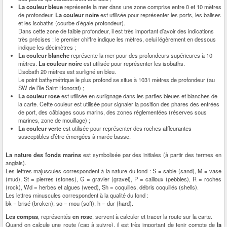
La couleur bleue
représente la mer dans une zone comprise entre 0 et 10 mètres
de profondeur.
La couleur noire
est utilisée pour représenter les ports, les balises
et les isobaths (courbe d’égale profondeur).
Dans cette zone de faible profondeur, il est très important d’avoir des indications
très précises : le premier chiffre indique les mètres, celui légèrement en dessous
indique les décimètres ;
La couleur blanche
représente la mer pour des profondeurs supérieures à 10
mètres.
La couleur noire
est utilisée pour représenter les isobaths.
L’isobath 20 mètres est surligné en bleu.
Le point bathymétrique le plus profond se situe à 1031 mètres de profondeur (au
SW de l’île Saint Honorat) ;
La couleur rose
est utilisée en surlignage dans les parties bleues et blanches de
la carte. Cette couleur est utilisée pour signaler la position des phares des entrées
de port, des câblages sous marins, des zones réglementées (réserves sous
marines, zone de mouillage) ;
La couleur verte
est utilisée pour représenter des roches affleurantes
susceptibles d’être émergées à marée basse.
La nature des fonds marins
est symbolisée par des initiales (à partir des termes en
anglais).
Les lettres majuscules correspondent à la nature du fond : S = sable (sand), M = vase
(mud), St = pierres (stones), G = gravier (gravel), P = cailloux (pebbles), R = roches
(rock), Wd = herbes et algues (weed), Sh = coquilles, débris coquillés (shells).
Les lettres minuscules correspondent à la qualité du fond :
bk = brisé (broken), so = mou (soft), h = dur (hard).
Les compas
, représentés
en rose
, servent à calculer et tracer la route sur la carte.
Quand on calcule une route (cap à suivre), il est très important de tenir compte de
la