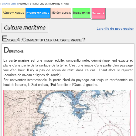
>
Sécurité
>
Escale 4
:
COMMENT UTILISER UNE CARTE MARINE ?
>
Cours
Aérodynamique
Hydrodynamique
Météorologie
Milieu marin
Sécurité
La grille de progression
E
scale 4 : Comment utiliser une carte marine ?
D
éfinitions
La carte marine
est une image réduite, conventionnelle, géométriquement exacte et
plane d’une partie de la surface de la terre. C’est une image d’une partie d’un paysage
vue d’en haut. Il n’y a pas de notion de relief dans ce cas. Il faut alors le rajouter
(courbes de niveau et lignes de sonde).
Par convention internationale, la partie Nord du paysage est toujours représentée en
haut de la carte, le Sud en bas, l’Est à droite et l’Ouest à gauche.