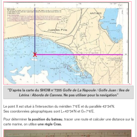
"D'après la carte du SHOM n°7205
Golfe de La Napoule / Golfe Juan / Iles de
Lérins / Abords de Cannes
. Ne pas utiliser pour la navigation"
Le point X est situé à l’intersection du méridien 7°6’E et du parallèle 43°34’N.
Ses coordonnées géographiques sont L=43°34’N et G=7°6’E.
Pour déterminer
la position du bateau
, tracer une route et calculer une distance sur la
carte marine, on utilise
une règle Cras.