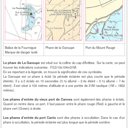
Balise de la Fourmigue
Phare de la Garoupe
Port du Mouré Rouge
Marque de danger isolé
Le phare de La Garoupe
est situé sur la colline du cap d’Antibes. Sur la carte, on peut
trouver les indications suivantes : FI(2)10s104m31M.
En se reportant à la légende, on trouve la signification de ces symboles.
La Garoupe est un phare à éclat (la période éclairée est plus courte que le période
éteinte). Il y a 2 éclats en 10 secondes (0.1s allumé – 2.4s éteint – 0.1s allumé – 7.4s
éteint). Il est situé à 104 mètres d’altitude et a une portée de 31M nautique (1M = 1852
mètres).
Les phares d’entrée du vieux port de Cannes
sont également des phares à éclats.
Quand on rentre dans un port, il faut passer entre le phare rouge (Red) à gauche et le
phare vert (Green) à droite.
Les phares d’entrée du port Canto
sont des phares à occultation. Dans le cas d’un
phare à occultation, la période éclairée est plus longue que la période sombre.