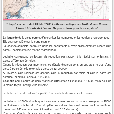
"D'après la carte du SHOM n°7205
Golfe de La Napoule / Golfe Juan / Iles de
Lérins / Abords de Cannes
. Ne pas utiliser pour la navigation"
La légende
de la carte permet d’interpréter les symboles et les couleurs représentées.
Elle est incomplète sur la carte marine.
La légende complète se trouve dans les documents à avoir obligatoirement à bord d’un
bateau (réglementation marine marchande).
L’échelle correspond au facteur de réduction par rapport à la réalité sur le terrain. Il
existe différentes échelles.
Quand la réduction est importante, les détails disparaissent, on est dans le cas d’une
carte à petite échelle (exemple : carte au 1:1000000).
A l’inverse, plus l’échelle est grande, plus la réduction est faible et plus la carte est
détaillée (exemple : carte au 1:25000).
L’échelle
peut s’écrire de deux manières différentes : 1:25000 ou 1/25000 mais se lit de
la même façon un vingt-cinq millième.
L’échelle permet de calculer, à partir, d’une carte la distance sur le terrain.
L’échelle au 1/25000 signifie que 1 centimètre mesuré sur la carte correspond à 25000
centimètres sur le terrain. Pour simplifier les calculs, les centimètres sont convertis en
mètre (soit 250 mètres) ou en kilomètres (soit 0,25 kilomètre).
Pour connaître la distance entre deux points sur une carte marine, on mesure la