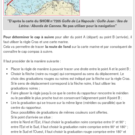
"D'après la carte du SHOM n°7205
Golfe de La Napoule / Golfe Juan / Iles de
Lérins / Abords de Cannes
. Ne pas utiliser pour la navigation"
Pour déterminer le cap à suivre
pour aller du point A (départ) au point B (arrivée), il
faut utiliser la règle Cras et une carte marine.
Cela va permettre de tracer
la route de fond
sur la carte marine et par conséquent de
connaître le cap compas à suivre.
Il faut procéder de la manière suivante :
Placer la règle de manière à pouvoir tracer une droite entre le point A et le point B ;
Choisir la flèche (noire ou rouge) qui correspond au sens du déplacement. Le
choix des graduations rouges ou noires est indiqué par la flèche sur la règle Cras.
Si le sens de déplacement correspond à la flèche noire, il faut utiliser les
graduations noires ;
Faire glisser la règle jusqu’à ce que le centre du rapporteur rencontre le méridien
ou le parallèle le plus proche tout en conservant l’alignement point A/point B ;
Lire la graduation qui se trouve sur la même ligne (méridien ou parallèle) que le
centre du rapporteur.
Deux possibilités de graduations de mêmes couleurs sont offertes.
Si le point d’arrivée se situe :
entre le Nord et l’Est, il faut choisir la graduation noire comprise entre 0° et 90° ;
entre l’Est et le Sud, il faut choisir la graduation noire comprise entre 90° et 180° ;
entre le Sud et l’Ouest, il faut choisir la graduation rouge comprise entre 180° et