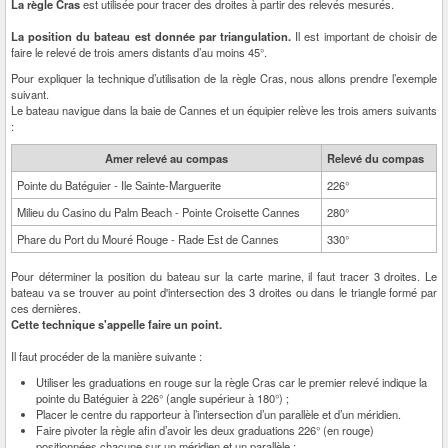
La règle Cras
est utilisée pour tracer des droites à partir des relevés mesurés.
La position du bateau est donnée par triangulation.
Il est important de choisir de
faire le relevé de trois amers distants d’au moins 45°.
Pour expliquer la technique d’utilisation de la règle Cras, nous allons prendre l’exemple
suivant.
Le bateau navigue dans la baie de Cannes et un équipier relève les trois amers suivants
:
Amer relevé au compas
Relevé du compas
Pointe du Batéguier - Ile Sainte-Marguerite
226°
Milieu du Casino du Palm Beach - Pointe Croisette Cannes
280°
Phare du Port du Mouré Rouge - Rade Est de Cannes
330°
Pour déterminer la position du bateau sur la carte marine, il faut tracer 3 droites. Le
bateau va se trouver au point d'intersection des 3 droites ou dans le triangle formé par
ces dernières.
Cette technique s'appelle faire un point.
Il faut procéder de la manière suivante :
Utiliser les graduations en rouge sur la règle Cras car le premier relevé indique la
pointe du Batéguier à 226° (angle supérieur à 180°) ;
Placer le centre du rapporteur à l’intersection d’un parallèle et d’un méridien.
Faire pivoter la règle afin d’avoir les deux graduations 226° (en rouge)
positionnées chacune sur un méridien et un parallèle ;