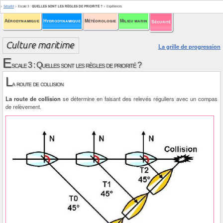
>
Sécurité
>
Escale 3
:
QUELLES SONT LES RÈGLES DE PRIORITÉ ?
>
Expériences
Aérodynamique
Hydrodynamique
Météorologie
Milieu marin
Sécurité
La grille de progression
E
scale 3 : Quelles sont les règles de priorité ?
L
a route de collision
La route de collision
se détermine en faisant des relevés réguliers avec un compas
de relèvement.