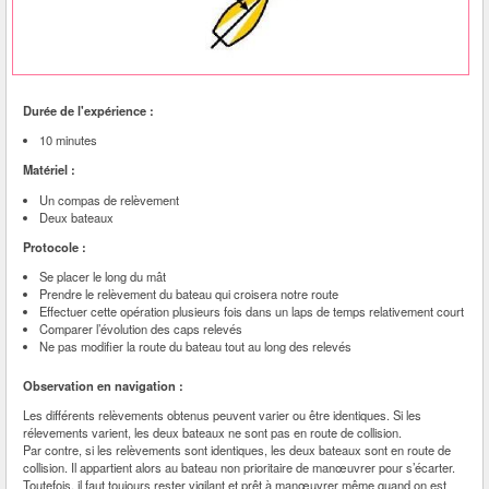
Durée de l'expérience :
10 minutes
Matériel :
Un compas de relèvement
Deux bateaux
Protocole :
Se placer le long du mât
Prendre le relèvement du bateau qui croisera notre route
Effectuer cette opération plusieurs fois dans un laps de temps relativement court
Comparer l’évolution des caps relevés
Ne pas modifier la route du bateau tout au long des relevés
Observation en navigation :
Les différents relèvements obtenus peuvent varier ou être identiques. Si les
rélevements varient, les deux bateaux ne sont pas en route de collision.
Par contre, si les relèvements sont identiques, les deux bateaux sont en route de
collision. Il appartient alors au bateau non prioritaire de manœuvrer pour s’écarter.
Toutefois, il faut toujours rester vigilant et prêt à manœuvrer même quand on est