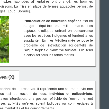
ns.Les habitudes alimentaires ont changé, les hommes
oissons. La mise en place de fermes aquacoles permet de
vages (Loup, Dorade).
met en
L’introduction de nouvelles espèces
danger l’équilibre du milieu marin. Les
espèces exotiques entrent en concurrence
avec les espèces indigènes et tendent à les
supplanter. En mer Méditerranée se pose le
problème de l’introduction accidentelle de
l’algue tropicale
. Elle tend
Caulerpa taxifolia
à coloniser tous les fonds marins.
arin (X)
 important de le préserver. Il représente une source de vie non
ilieu est du ressort de tous,
.
individus et collectivités
avec interdiction, une gestion réfléchie de l’environnement
es activités qu’elles soient ludiques ou commerciales à
les mentalités et les comportements.