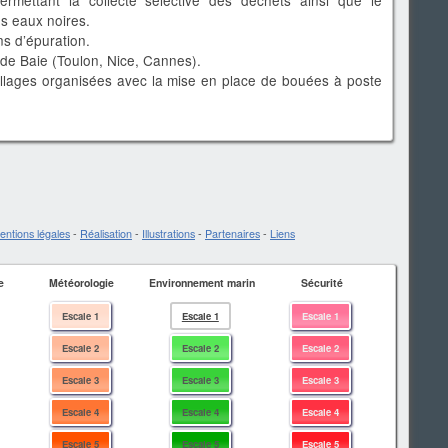
permettant la collecte sélective des déchets ainsi que le
s eaux noires.
s d’épuration.
de Baie (Toulon, Nice, Cannes).
uillages organisées avec la mise en place de bouées à poste
entions légales
-
Réalisation
-
Illustrations
-
Partenaires
-
Liens
e
Météorologie
Environnement marin
Sécurité
Escale 1
Escale 1
Escale 1
Escale 2
Escale 2
Escale 2
Escale 3
Escale 3
Escale 3
Escale 4
Escale 4
Escale 4
Escale 5
Escale 5
Escale 5