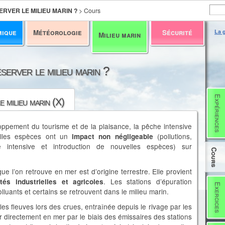
RVER LE MILIEU MARIN ?
>
Cours
mique
Météorologie
Sécurité
La g
Milieu marin
server le milieu marin ?
Expériences
e milieu marin (X)
loppement du tourisme et de la plaisance, la pêche intensive
velles espèces ont un
(pollutions,
impact non négligeable
 intensive et introduction de nouvelles espèces) sur
Cours
que l’on retrouve en mer est d’origine terrestre. Elle provient
. Les stations d’épuration
ités industrielles et agricoles
Exercices
lluants et certains se retrouvent dans le milieu marin.
 les fleuves lors des crues, entraînée depuis le rivage par les
r directement en mer par le biais des émissaires des stations