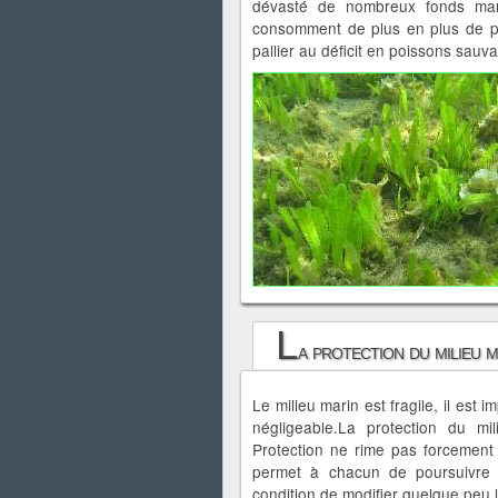
dévasté de nombreux fonds mari
consomment de plus en plus de p
pallier au déficit en poissons sau
L
a protection du milieu m
Le milieu marin est fragile, il est
négligeable.La protection du m
Protection ne rime pas forcement 
permet à chacun de poursuivre s
condition de modifier quelque peu 