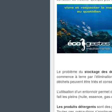
Le problème du
stockage des 
commence à terre par l’éliminatio
déchets peuvent être triés et cons
L’utilisation d’un entonnoir permet
fait les pleins (huile, essence, gas-o
sont des p
Les produits détergents
Toutes ces précautions s’applique