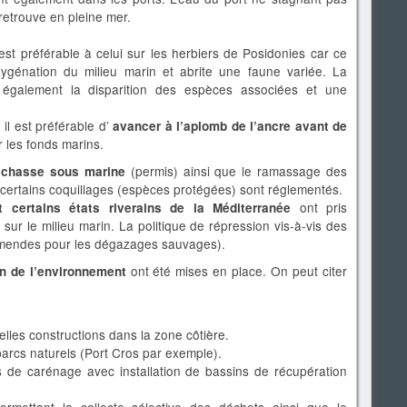
 retrouve en pleine mer.
est préférable à celui sur les herbiers de Posidonies car ce
oxygénation du milieu marin et abrite une faune variée. La
ne également la disparition des espèces associées et une
il est préférable d’
avancer à l’aplomb de l’ancre avant de
r les fonds marins.
(permis) ainsi que le ramassage des
la chasse sous marine
 certains coquillages (espèces protégées) sont réglementés.
ont pris
 et certains états riverains de la Méditerranée
sur le milieu marin. La politique de répression vis-à-vis des
 amendes pour les dégazages sauvages).
ont été mises en place. On peut citer
on de l’environnement
lles constructions dans la zone côtière.
parcs naturels (Port Cros par exemple).
 de carénage avec installation de bassins de récupération