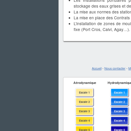
Les installations portuaires 
stockage des eaux grises et de
La mise aux normes des station
La mise en place des Contrats 
L’installation de zones de mo
fixe (Port Cros, Calvi, Agay…).
Accueil
-
Nous contacter
-
M
Aérodynamique
Hydrodynamiqu
Escale 1
Escale 1
Escale 2
Escale 2
Escale 3
Escale 3
Escale 4
Escale 4
Escale 5
Escale 5