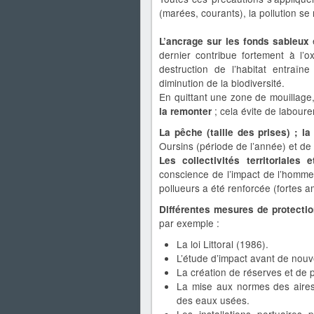
(marées, courants), la pollution se
L’ancrage sur les fonds sableux
dernier contribue fortement à l’
destruction de l’habitat entraî
diminution de la biodiversité.
En quittant une zone de mouillage, 
; cela évite de laboure
la remonter
La pêche (taille des prises) ; 
Oursins (période de l’année) et de
Les collectivités territoriales
conscience de l’impact de l’homme 
pollueurs a été renforcée (fortes
Différentes mesures de protecti
par exemple :
La loi Littoral (1986).
L’étude d’impact avant de nouve
La création de réserves et de 
La mise aux normes des aires
des eaux usées.