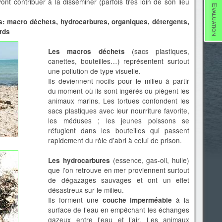
ont contribuer à la disséminer (parfois très loin de son lieu
Evaluation
s: macro déchets, hydrocarbures, organiques, détergents,
rds
(sacs plastiques,
Les macros déchets
canettes, bouteilles…) représentent surtout
une pollution de type visuelle.
Ils deviennent nocifs pour le milieu à partir
du moment où ils sont ingérés ou piègent les
animaux marins. Les tortues confondent les
sacs plastiques avec leur nourriture favorite,
les méduses ; les jeunes poissons se
réfugient dans les bouteilles qui passent
rapidement du rôle d’abri à celui de prison.
(essence, gas-oil, huile)
Les hydrocarbures
que l’on retrouve en mer proviennent surtout
de dégazages sauvages et ont un effet
désastreux sur le milieu.
Ils forment une
à la
couche imperméable
surface de l’eau en empêchant les échanges
gazeux entre l’eau et l’air. Les animaux