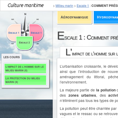
>
Milieu marin
>
Escale 1
:
COMMENT PRÉSE
Aérodynamique
Hydrodyna
E
Escale 1
Escale 1
scale 1 : Comment pré
Escale 2
L’
impact de l’homme sur l
LES COURS
L’urbanisation croissante, le déve
L’IMPACT DE L’HOMME SUR LE
MILIEU MARIN (X)
ainsi que l’introduction de nou
aménagement du littoral, pêche
LA PROTECTION DU MILIEU
l’environnement.
MARIN (X)
La majeure partie de
la pollution
des
, des
zones urbaines
activ
n’éliminent pas tous les types de po
La pollution peut être charriée par
vagues et le ressac ou se retrouve