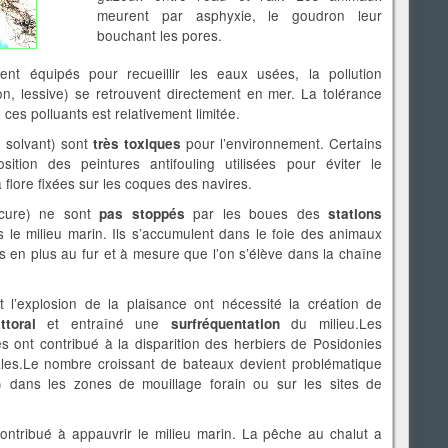
meurent par asphyxie, le goudron leur
bouchant les pores.
nt équipés pour recueillir les eaux usées, la pollution
on, lessive) se retrouvent directement en mer. La tolérance
ces polluants est relativement limitée.
, solvant) sont
pour l’environnement. Certains
très toxiques
sition des peintures antifouling utilisées pour éviter le
flore fixées sur les coques des navires.
rcure) ne sont
par les boues des
pas stoppés
stations
s le milieu marin. Ils s’accumulent dans le foie des animaux
s en plus au fur et à mesure que l’on s’élève dans la chaîne
l’explosion de la plaisance ont nécessité la création de
et entraîné une
du milieu.Les
ttoral
surfréquentation
s ont contribué à la disparition des herbiers de Posidonies
les.Le nombre croissant de bateaux devient problématique
s) dans les zones de mouillage forain ou sur les sites de
ontribué à appauvrir le milieu marin. La pêche au chalut a