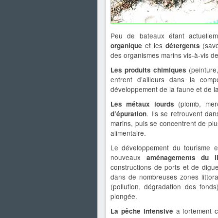
Peu de bateaux étant actuelleme
et les
(sav
organique
détergents
des organismes marins vis-à-vis de 
(peinture
Les produits chimiques
entrent d’ailleurs dans la compo
développement de la faune et de la 
(plomb, me
Les métaux lourds
. Ils se retrouvent dan
d’épuration
marins, puis se concentrent de plu
alimentaire.
Le développement du tourisme et 
nouveaux
aménagements du li
constructions de ports et de digue
dans de nombreuses zones littora
(pollution, dégradation des fond
plongée.
a fortement c
La pêche intensive