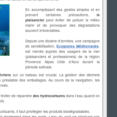
En accomplissant des gestes simples et en
prenant certaines précautions,
le
peut éviter de polluer le milieu
plaisancier
marin et de provoquer des dégradations
souvent irréversibles.
Depuis une dizaine d'années, une campagne
de sensibilisation,
,
Ecogestes Méditerranée
est menée auprès des usagers de la mer
(plaisanciers et professionels) de la région
Provence Alpes Côte d'Azur durant la
période estivale.
sur un bateau est crucial. La gestion des déchets
déchets
n préalable des emballages. Au cours de la navigation, les
ervés.
 d’éviter de répandre
dans l’eau quand on
des hydrocarbures
il).
olluants, il faut privilégier les produits biodégradables.
nt également dans les ports. L’eau du port ne stagnant pas