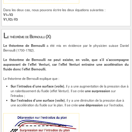
Dans les deux cas, nous pouvons écrire les deux équations suivantes :
V1=V2
V1,V2>V3
L
e théorème de Bernoulli (X)
Le théorème de Bernoulli
a été mis en évidence par le physicien suisse Daniel
Bernoulli (1700-1782).
Le théorème de Bernoulli ne peut exister, en voile, que s’il s’accompagne
auparavant de l’effet Venturi, car l’effet Venturi entraîne une accélération du
fluide donc l’effet Bernoulli.
Le théorème de Bernoulli explique que :
Sur l’intrados d’une surface (voile)
, il y a une augmentation de la pression due à
un ralentissement du fluide (effet Venturi). Il se crée
une surpression
sur
l’intrados ;
Sur l’extrados d’une surface (voile)
, il y a une diminution de la pression due à
une accélération du fluide sur le plan. Il se crée
une dépression
sur l’extrados.