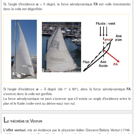
Si, l’angle d’incidence
α
= 0 degré, la force aérodynamique
FA
est nulle (inexistante)
donc la voile est dégonflée.
Si l‘angle d’incidence
α
= X degré (de 1° à 90°), alors la force aérodynamique
FA
s’exerce donc la voile est gonflée.
La force aérodynamique ne peut s’exercer que s’il existe un angle d’incidence entre le
plan et le fluide (voile-vent ou dérive-eau) non nul.
L
e théorème de Venturi
L'effet venturi
, mis en évidence par le physicien italien Giovanni Batista Venturi (1746-