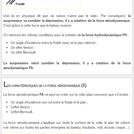
Une loi en physique dit que «la nature n’aime pas le vide». Par conséquent,
la
surpression va combler la dépression, il y a création de la force aérodynamique
.
C’est grâce à cette force que le bateau avance.
On retrouve les mêmes conditions pour la création de
la force hydrodynamique FH
:
Un angle d’incidence entre le fluide (eau) et le plan (dérive) ;
Un effet Venturi ;
Un effet Bernoulli.
La surpression vient combler la dépression, il y a création de la force
aérodynamique FA.
L
es caractéristiques de la force aérodynamique (X)
La force aérodynamique
FA
ne peut se créer sur la voile (plan convexe) que s’il existe :
Un angle d’incidence non nul entre le fluide et le plan ;
L’effet Venturi ;
L’effet Bernoulli.
La force aérodynamique s’applique sur toute la surface de la voile, le plan de voilure,
voir même sur toutes les parties émergées du bateau (haubans, mât, écoute, coque…).