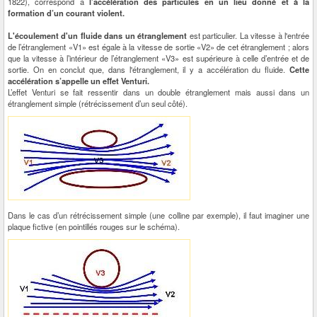
1822), correspond à
l’accélération des particules en un lieu donné et à la
formation d’un courant violent.
L'écoulement d'un fluide dans un étranglement
est particulier. La vitesse à l'entrée
de l’étranglement «V1» est égale à la vitesse de sortie «V2» de cet étranglement ; alors
que la vitesse à l’intérieur de l’étranglement «V3» est supérieure à celle d’entrée et de
sortie. On en conclut que, dans l'étranglement, il y a accélération du fluide.
Cette
accélération s’appelle un effet Venturi.
L’effet Venturi se fait ressentir dans un double étranglement mais aussi dans un
étranglement simple (rétrécissement d’un seul côté).
Dans le cas d’un rétrécissement simple (une colline par exemple), il faut imaginer une
plaque fictive (en pointillés rouges sur le schéma).