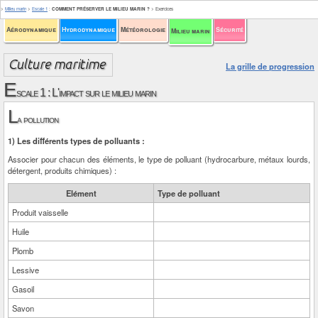
>
Milieu marin
>
Escale 1
:
COMMENT PRÉSERVER LE MILIEU MARIN ?
>
Exercices
Aérodynamique
Hydrodynamique
Météorologie
Sécurité
Milieu marin
La grille de progression
E
scale 1 : L'impact sur le milieu marin
L
a pollution
1) Les différents types de polluants :
Associer pour chacun des éléments, le type de polluant (hydrocarbure, métaux lourds,
détergent, produits chimiques) :
Elément
Type de polluant
Produit vaisselle
Huile
Plomb
Lessive
Gasoil
Savon