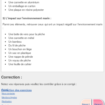
Une cannette en aluminium
Un emballage en carton
Une plaque en résine polyester
3) L'impact sur l’environnement marin :
Parmi ces éléments, retrouver ceux qui ont un impact négatif sur l’environnement marin
:
Une boite de vers pour la pêche
Une cannette en métal
Un bambou
Du fil de pêche
Un bouchon en liège
Un sac en plastique
Une nappe de pétrole
Un noyau de pêche
Une feuille de cahier
Correction :
Notez vos réponses puis veuillez les contrôler grâce à ce corrigé :
Accueil
Correction des exercices
Nous contacter
Mentions légales
Réalisation
Escale 1
Escale 1