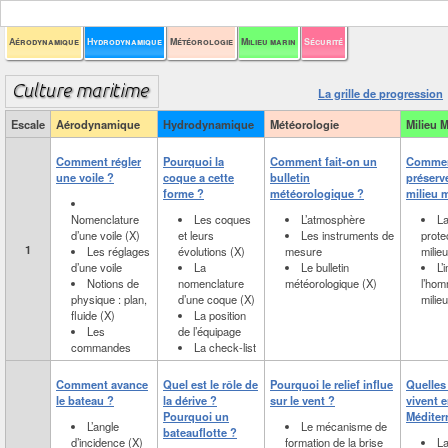
Aérodynamique
Hydrodynamique
Météorologie
Milieu marin
Sécurité
La grille de progression
Escale
Aérodynamique
Hydrodynamique
Météorologie
Milieu M
Comment régler
Pourquoi la
Comment fait-on un
Comme
une voile ?
coque a cette
bulletin
préserve
forme ?
météorologique ?
milieu 
Nomenclature
Les coques
L’atmosphère
L
d’une voile (X)
et leurs
Les instruments de
prote
1
Les réglages
évolutions (X)
mesure
milie
d’une voile
La
Le bulletin
L’
Notions de
nomenclature
météorologique (X)
l’hom
physique : plan,
d’une coque (X)
milieu
fluide (X)
La position
Les
de l’équipage
commandes
La check-list
Comment avance
Quel est le rôle de
Pourquoi le relief influe
Quelles
le bateau ?
la dérive ?
sur le vent ?
vivent 
Pourquoi un
Méditer
L’angle
Le mécanisme de
bateauflotte ?
d’incidence (X)
formation de la brise
L