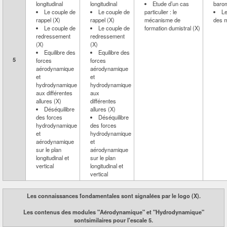
longitudinal
longitudinal
Etude d’un cas
barom
Le couple de
Le couple de
particulier : le
Le
rappel (X)
rappel (X)
mécanisme de
des 
Le couple de
Le couple de
formation dumistral (X)
redressement
redressement
(X)
(X)
Equilibre des
Equilibre des
5
forces
forces
aérodynamique
aérodynamique
et
et
hydrodynamique
hydrodynamique
aux différentes
aux
allures (X)
différentes
Déséquilibre
allures (X)
des forces
Déséquilibre
hydrodynamique
des forces
et
hydrodynamique
aérodynamique
et
sur le plan
aérodynamique
longitudinal et
sur le plan
vertical
longitudinal et
vertical
Les connaissances fondamentales sont signalées par le logo (X).
Les contenus des modules "Aérodynamique" et "Hydrodynamique"
sontsimilaires pour l'escale 5.