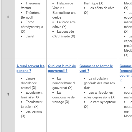
Théorème
Relation de
thermique (X)
Médit
Venturi
Venturi /
Les effets de côte
(X)
Théorème
Bernoulli sur une
(X)
L
2
Bernoulli
dérive
écos
Force
La force anti-
mari
aérodynamique
dérive (X)
médi
(X)
La poussée
(X)
L’arrêt
d’Archimède (X)
L
espè
proté
Médit
(X)
A quoi servent les
Quel est le rôle du
Comment se forme le
Commen
penons ?
gouvernail ?
vent ?
forment
courant
L’angle
La
La circulation
?
d’incidence
nomenclature du
générale des masses
optimal (X)
gouvernail (X)
d’air
L
Ecoulement
La
Les anticyclones
coura
3
laminaire (X)
composante de
et les dépressions (X)
mari
Ecoulement
freinage (X)
Le vent synoptique
L
turbulent (X)
(X)
coura
Les penons
mer
(X)
Médit