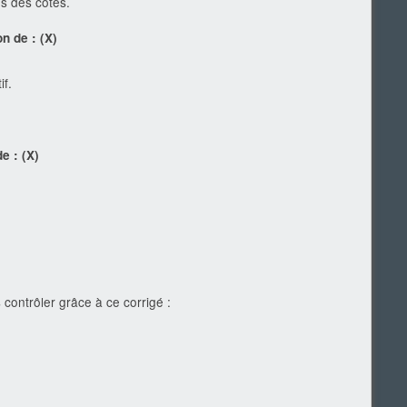
s des côtes.
on de :
(X)
if.
de :
(X)
 contrôler grâce à ce corrigé :