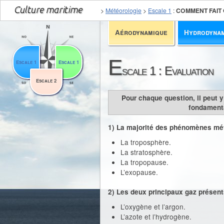
>
Météorologie
>
Escale 1
:
COMMENT FAIT
Aérodynamique
Hydrodyna
E
Escale 1
Escale 1
scale 1 : Evaluation
Escale 2
Pour chaque question, il peut 
fondamenta
1) La majorité des phénomènes mét
La troposphère.
La stratosphère.
La tropopause.
L’exopause.
2) Les deux principaux gaz présents
L’oxygène et l’argon.
L’azote et l’hydrogène.