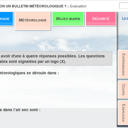
 ON UN BULLETIN MÉTÉOROLOGIQUE ?
>
Evaluation
mique
Milieu marin
Sécurité
La g
Météorologie
y avoir d'une à quatre réponses possibles. Les questions
Expériences
les sont signalées par un logo (X).
éorologiques se déroule dans :
Cours
Exercices
 dans l’air sec sont :