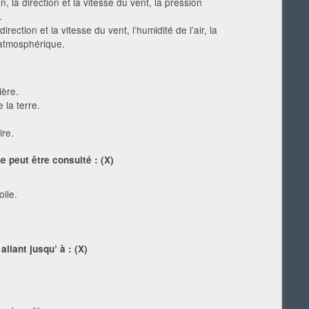
on, la direction et la vitesse du vent, la pression
.
irection et la vitesse du vent, l’humidité de l’air, la
 atmosphérique.
ière.
 la terre.
ire.
ne peut être consulté :
(X)
oile.
allant jusqu’ à :
(X)