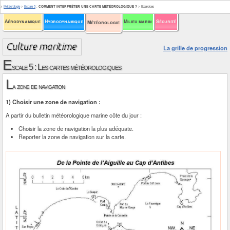
>
Météorologie
>
Escale 5
:
COMMENT INTERPRÉTER UNE CARTE MÉTÉOROLOGIQUE ?
>
Exercices
Aérodynamique
Hydrodynamique
Milieu marin
Sécurité
Météorologie
La grille de progression
E
scale 5 : Les cartes météorologiques
L
a zone de navigation
1) Choisir une zone de navigation :
A partir du bulletin météorologique marine côte du jour :
Choisir la zone de navigation la plus adéquate.
Reporter la zone de navigation sur la carte.