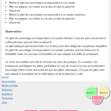
Mettre le gilet de sauvetage correspondant à son poids
Aller se baigner, se mettre sur le dos et faire la planche
Observer
Mettre le gilet de sauvetage correspondant à un poids supérieur
Aller se baigner, se mettre sur le dos et faire la planche
Observer
Observation :
Un gilet de sauvetage correspondant à un poids inférieur n'assure pas une portance
suffisante pour pouvoir faire la planche.
Le gilet adéquat permet de flotter sur le dos sans être obligé de compenser l'équilibre.
Un gilet de sauvetage correspondant à un poids supérieur permet d'assurer la
flottabilité mais ne sera pas confortable car pas adapté à la taille du pratiquant.
Le choix du modèle sera fait en fonction du type de pratique. En croisière, les
pratiquants privilégient les gilets gonflables en cas de chute à la mer qui présentent
l'avantage d'être moins encombrant que les gilets classiques. Ce type de gilet n'est
pas adapté à la pratique de la voile légère et de la planche à voile.
Accueil
Nous contacter
Mentions légales
Réalisation
Escale 1
Escale 2
Illustrations
Partenaires
Escale 2
Liens