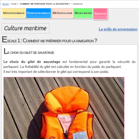
>
Sécurité
>
Escale 1
:
COMMENT ME PRÉPARER POUR LA NAVIGATION ?
>
Expériences
Aérodynamique
Hydrodynamique
Météorologie
Milieu marin
Sécurité
La grille de progression
E
scale 1 : Comment me préparer pour la navigation ?
L
e choix du gilet de sauvetage
Le choix du gilet de sauvetage
est fondamental pour garantir la sécurité du
partiquant. La flottabilité du gilet est calculée en fonction du poids du partiquant.
Il est très important de sélectionner le gilet qui correspond à son poids.