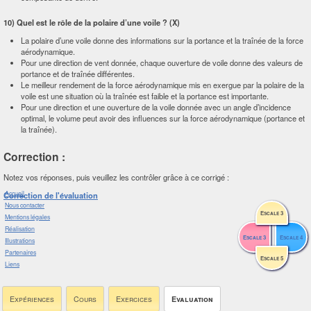
10) Quel est le rôle de la polaire d’une voile ? (X)
La polaire d’une voile donne des informations sur la portance et la traînée de la force
aérodynamique.
Pour une direction de vent donnée, chaque ouverture de voile donne des valeurs de
portance et de traînée différentes.
Le meilleur rendement de la force aérodynamique mis en exergue par la polaire de la
voile est une situation où la traînée est faible et la portance est importante.
Pour une direction et une ouverture de la voile donnée avec un angle d’incidence
optimal, le volume peut avoir des influences sur la force aérodynamique (portance et
la traînée).
Correction :
Notez vos réponses, puis veuillez les contrôler grâce à ce corrigé :
Accueil
Correction de l'évaluation
Nous contacter
Escale 3
Mentions légales
Réalisation
Escale 3
Escale 4
Illustrations
Partenaires
Escale 5
Liens
Expériences
Cours
Exercices
Evaluation