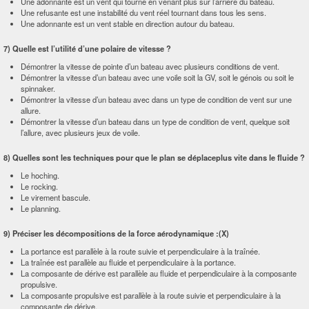
Une adonnante est un vent qui tourne en venant plus sur l’arrière du bateau.
Une refusante est une instabilité du vent réel tournant dans tous les sens.
Une adonnante est un vent stable en direction autour du bateau.
7) Quelle est l’utilité d’une polaire de vitesse ?
Démontrer la vitesse de pointe d’un bateau avec plusieurs conditions de vent.
Démontrer la vitesse d’un bateau avec une voile soit la GV, soit le génois ou soit le
spinnaker.
Démontrer la vitesse d’un bateau avec dans un type de condition de vent sur une
allure.
Démontrer la vitesse d’un bateau dans un type de condition de vent, quelque soit
l’allure, avec plusieurs jeux de voile.
8) Quelles sont les techniques pour que le plan se déplaceplus vite dans le fluide ?
Le hoching.
Le rocking.
Le virement bascule.
Le planning.
9) Préciser les décompositions de la force aérodynamique :(X)
La portance est parallèle à la route suivie et perpendiculaire à la traînée.
La traînée est parallèle au fluide et perpendiculaire à la portance.
La composante de dérive est parallèle au fluide et perpendiculaire à la composante
propulsive.
La composante propulsive est parallèle à la route suivie et perpendiculaire à la
composante de dérive.