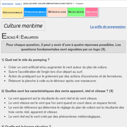
>
Aérodynamique
>
Escale 4
:
QUELLES SONT LES DÉCOMPOSITIONS D'UNE FORCE ?
>
Evaluation
Hydrodynamique
Météorologie
Milieu marin
Sécurité
Aérodynamique
La grille de progression
E
scale 4 : Evaluation
Pour chaque question, il peut y avoir d'une à quatre réponses possibles. Les
questions fondamentales sont signalées par un logo (X).
1) Quel est le rôle du pomping ?
Créer un vent artificiel et/ou augmenter le vent autour du plan de voilure.
Suivre l’accélération de l’engin lors d’un départ au surf.
Action du pratiquant sur le gréement par des actions d’ouvertures et de fermetures.
Relancer la planche à voile ou le dériveur après une manœuvre.
2) Quelles sont les caractéristiques des vents apparent, réel et vitesse ? (X)
Le vent apparent est la résultante du vent réel et du vent vitesse.
Le vent vitesse est le vent que l’on sent quand on court dans un espace fermé.
Le vent de référence qui détermine le réglage du plan de voilure est la résultante des
trois vents réel, apparent et vitesse.
Le vent réel est le vent créé par des phénomènes météorologiques.
3) Quelle est la bonne situation ?