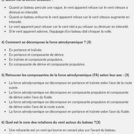
Quand un bateau percute une vague, le vent apparent refuse car le vent vitesse a
diminué en intensité.
Quand un bateau enfourne le vent apparent refuse car le vent vitesse augmente en
intensité.
Le vent apparent peut refuser car le vent réel a pu refuser ou diminuer en intensité.
Si le vent apparent adonne, l’équipage d’un bateau doit choquer la voile.
4) Comment se décompose la force aérodynamique ? (X)
En portance et traînée.
En portance et composante de dérive.
En traînée et composante propulsive.
En composante de dérive et composante propulsive.
5) Retrouver les composantes de la force aérodynamique (FA) selon leur axe : (X)
La force aérodynamique se décompose en portance et traînée selon l’axe de la route
suivie.
La force aérodynamique se décompose en composante propulsive et composante
de dérive selon l’axe du fluide.
La force aérodynamique se décompose en composante propulsive et composante
de dérive selon l’axe de la route suivie.
La force aérodynamique se décompose en portance et traînée selon l’axe du fluide.
6) Quel est le nom des rotations du vent autour du bateau ?(X)
Une refusante est un vent qui tourne en venant plus sur l’avant du bateau.