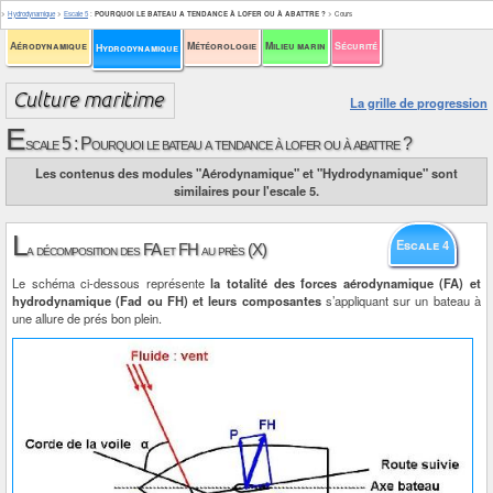
>
Hydrodynamique
>
Escale 5
:
POURQUOI LE BATEAU A TENDANCE À LOFER OU À ABATTRE ?
>
Cours
Aérodynamique
Météorologie
Milieu marin
Sécurité
Hydrodynamique
La grille de progression
E
scale 5 : Pourquoi le bateau a tendance à lofer ou à abattre ?
Les contenus des modules "Aérodynamique" et "Hydrodynamique" sont
similaires pour l'escale 5.
L
Escale 4
a décomposition des FA et FH au près (X)
Le schéma ci-dessous représente
la totalité des forces aérodynamique (FA) et
hydrodynamique (Fad ou FH) et leurs composantes
s’appliquant sur un bateau à
une allure de prés bon plein.