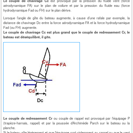
Le couple de chavirage Cc
est provoqué par la pression du fluide vent (force
aérodynamique FA) sur le plan de voilure et par la pression du fluide eau (force
hydrodynamique Fad ou FH) sur le plan dérive.
Lorsque l’angle de gîte du bateau augmente, à cause d’une rafale par exemple, la
distance de chavirage Dc entre la force aérodynamique FA et la force hydrodynamique
Fad (ou FH) augmente.
Le couple de chavirage Cc est plus grand que le couple de redressement Cr, le
bateau est déséquilibré, il gîte.
Le couple de redressement Cr
ou couple de rappel est provoqué par l’équipage P
(trapèze-harnais, rappel) et par la poussée d’Archimède Parch sur le bateau ou la
planche.
Si le bateau gîte légèrement et que l’équipage sort violemment au rappel ou que le vent