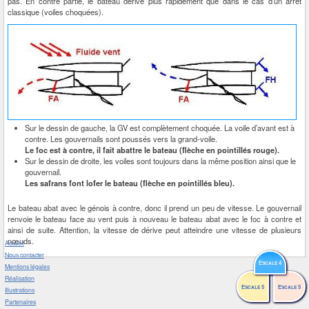
pas. En contre partie, le bateau dérive plus rapidement que dans le cas d’un arrêt
classique (voiles choquées).
Sur le dessin de gauche, la GV est complètement choquée. La voile d’avant est à
contre. Les gouvernails sont poussés vers la grand-voile.
Le foc est à contre, il fait abattre le bateau (flèche en pointillés rouge).
Sur le dessin de droite, les voiles sont toujours dans la même position ainsi que le
gouvernail.
Les safrans font lofer le bateau (flèche en pointillés bleu).
Le bateau abat avec le génois à contre, donc il prend un peu de vitesse. Le gouvernail
renvoie le bateau face au vent puis à nouveau le bateau abat avec le foc à contre et
ainsi de suite. Attention, la vitesse de dérive peut atteindre une vitesse de plusieurs
nœuds.
Accueil
Nous contacter
Escale 4
Escale 4
Mentions légales
Réalisation
Escale 5
Escale 5
Escale 5
Escale 5
Illustrations
Partenaires