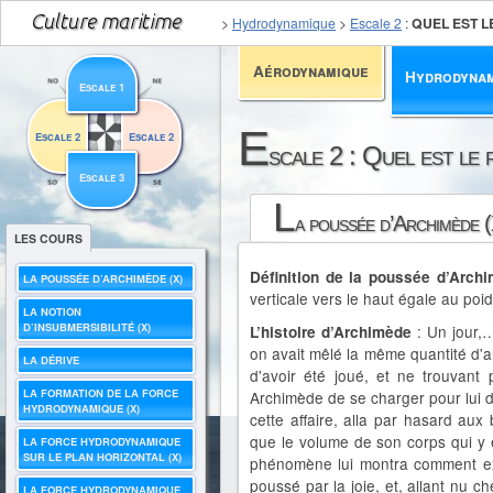
>
Hydrodynamique
>
Escale 2
:
QUEL EST L
Aérodynamique
Hydrodyna
Escale 1
E
Escale 2
Escale 2
scale 2 : Quel est le
Escale 3
L
a poussée d’Archimède 
LES COURS
Définition de la poussée d’Arch
LA POUSSÉE D’ARCHIMÈDE (X)
verticale vers le haut égale au poid
LA NOTION
D’INSUBMERSIBILITÉ (X)
: Un jour,…
L’histoire d’Archimède
on avait mêlé la même quantité d'a
LA DÉRIVE
d'avoir été joué, et ne trouvant
LA FORMATION DE LA FORCE
Archimède de se charger pour lui de
HYDRODYNAMIQUE (X)
cette affaire, alla par hasard aux 
que le volume de son corps qui y é
LA FORCE HYDRODYNAMIQUE
SUR LE PLAN HORIZONTAL (X)
phénomène lui montra comment expli
poussé par la joie, et, allant nu che
LA FORCE HYDRODYNAMIQUE