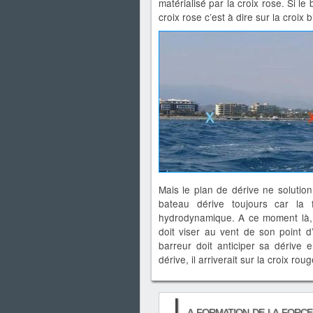
matérialisé par la croix rose. Si le 
croix rose c’est à dire sur la croix
Mais le plan de dérive ne solutio
bateau dérive toujours car la 
hydrodynamique. A ce moment là, 
doit viser au vent de son point d’
barreur doit anticiper sa dérive 
dérive, il arriverait sur la croix ro
L
a formation de la forc