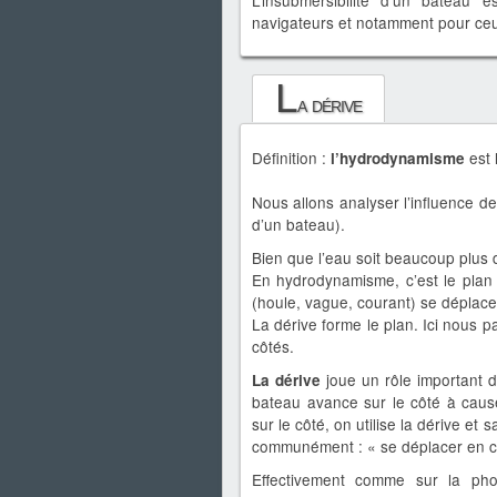
L’insubmersibilité d’un bateau
navigateurs et notamment pour ceu
L
a dérive
Définition :
est 
l’hydrodynamisme
Nous allons analyser l’influence d
d’un bateau).
Bien que l’eau soit beaucoup plus 
En hydrodynamisme, c’est le plan
(houle, vague, courant) se déplac
La dérive forme le plan. Ici nous p
côtés.
joue un rôle important 
La dérive
bateau avance sur le côté à caus
sur le côté, on utilise la dérive e
communément : « se déplacer en c
Effectivement comme sur la phot