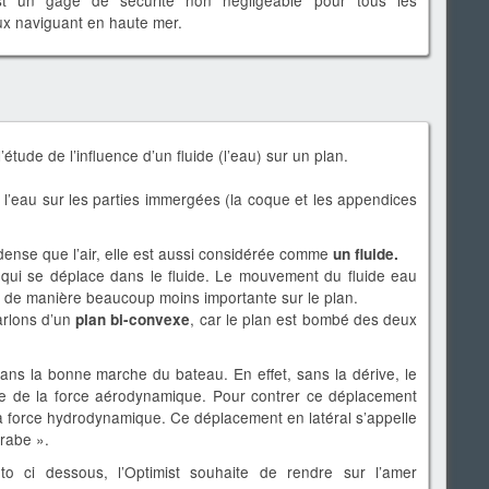
 est un gage de sécurité non négligeable pour tous les
x naviguant en haute mer.
l’étude de l’influence d’un fluide (l’eau) sur un plan.
e l’eau sur les parties immergées (la coque et les appendices
dense que l’air, elle est aussi considérée comme
un fluide.
 qui se déplace dans le fluide. Le mouvement du fluide eau
e de manière beaucoup moins importante sur le plan.
arlons d’un
, car le plan est bombé des deux
plan bi-convexe
dans la bonne marche du bateau. En effet, sans la dérive, le
e de la force aérodynamique. Pour contrer ce déplacement
t sa force hydrodynamique. Ce déplacement en latéral s’appelle
rabe ».
o ci dessous, l’Optimist souhaite de rendre sur l’amer