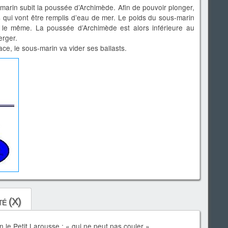
-marin subit la poussée d’Archimède. Afin de pouvoir plonger,
ts qui vont être remplis d’eau de mer. Le poids du sous-marin
le même. La poussée d’Archimède est alors inférieure au
erger.
ace, le sous-marin va vider ses ballasts.
té (X)
n le Petit Larousse : « qui ne peut pas couler ».