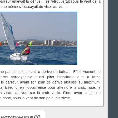
barreur enlevait la dérive, il se retrouverait sous le vent de la
 bleue même s’il essayait de viser au vent.
nne pas complètement la dérive du bateau. Effectivement, le
force aérodynamique est plus importante que la force
le barreur, ayant son plan de dérive abaissé au maximum,
arrivée. Ici en l’occurrence pour atteindre la croix rose, le
en visant au vent sur la croix verte. Sinon avec l’angle de
uge donc, sous le vent de son point d’arrivée.
e hydrodynamique (X)