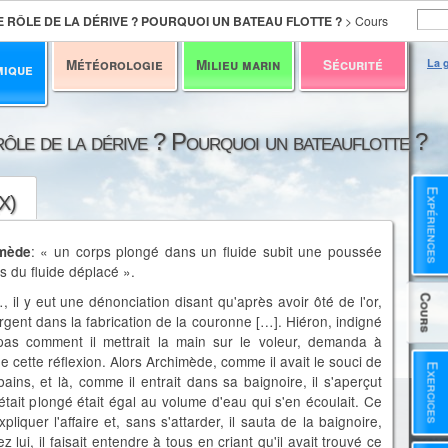
E RÔLE DE LA DÉRIVE ? POURQUOI UN BATEAU FLOTTE ?
>
Cours
Météorologie
Milieu marin
Sécurité
La g
mique
 rôle de la dérive ? Pourquoi un bateauflotte ?
Expériences
(X)
: « un corps plongé dans un fluide subit une poussée
imède
s du fluide déplacé ».
, il y eut une dénonciation disant qu'après avoir ôté de l'or,
Cours
rgent dans la fabrication de la couronne […]. Hiéron, indigné
 pas comment il mettrait la main sur le voleur, demanda à
 cette réflexion. Alors Archimède, comme il avait le souci de
Exercices
bains, et là, comme il entrait dans sa baignoire, il s'aperçut
tait plongé était égal au volume d'eau qui s'en écoulait. Ce
quer l'affaire et, sans s'attarder, il sauta de la baignoire,
z lui, il faisait entendre à tous en criant qu'il avait trouvé ce