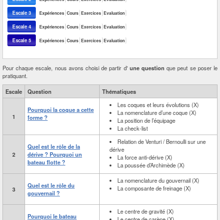
Escale 3
Expériences
Cours
Exercices
Evaluation
Escale 4
Expériences
Cours
Exercices
Evaluation
Escale 5
Expériences
Cours
Exercices
Evaluation
Pour chaque escale, nous avons choisi de partir d'
une question
que peut se poser le
pratiquant.
Escale
Question
Thématiques
Les coques et leurs évolutions (X)
Pourquoi la coque a cette
La nomenclature d’une coque (X)
1
forme ?
La position de l’équipage
La check-list
Relation de Venturi / Bernoulli sur une
Quel est le rôle de la
dérive
2
dérive ? Pourquoi un
La force anti-dérive (X)
bateau flotte ?
La poussée d’Archimède (X)
La nomenclature du gouvernail (X)
Quel est le rôle du
La composante de freinage (X)
3
gouvernail ?
Le centre de gravité (X)
Pourquoi le bateau
Le centre de carène (X)