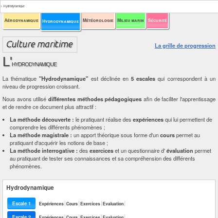
>
Hydrodynamique
Aérodynamique
Météorologie
Milieu marin
Sécurité
Hydrodynamique
La grille de progression
L'
hydrodynamique
La thématique
"Hydrodynamique"
est déclinée en
5 escales
qui correspondent à un
niveau de progression croissant.
Nous avons utilisé
différentes méthodes pédagogiques
afin de faciliter l'apprentissage
et de rendre ce document plus attractif :
La méthode découverte :
le pratiquant réalise des
expériences
qui lui permettent de
comprendre les différents phénomènes ;
La méthode magistrale :
un apport théorique sous forme d'un
cours
permet au
pratiquant d'acquérir les notions de base ;
La méthode interrogative :
des
exercices
et un questionnaire d'
évaluation
permet
au pratiquant de tester ses connaissances et sa compréhension des différents
phénomènes.
Hydrodynamique
Escale 1
Expériences
Cours
Exercices
Evaluation
Escale 2
Expériences
Cours
Exercices
Evaluation