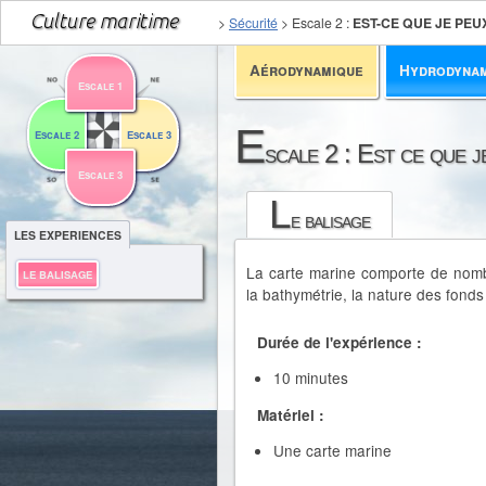
>
Sécurité
>
Escale 2
:
EST-CE QUE JE PEU
Aérodynamique
Hydrodyna
Escale 1
E
Escale 2
Escale 3
scale 2 : Est ce que j
Escale 3
L
e balisage
LES EXPERIENCES
La carte marine comporte de nomb
LE BALISAGE
la bathymétrie, la nature des fonds 
Durée de l'expérience :
10 minutes
Matériel :
Une carte marine