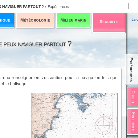
X NAVIGUER PARTOUT ?
>
Expériences
mique
Météorologie
Milieu marin
La g
Sécurité
e peux naviguer partout ?
Expériences
reux renseignements essentiels pour la navigation tels que
et le balisage.
Cours
Exercices