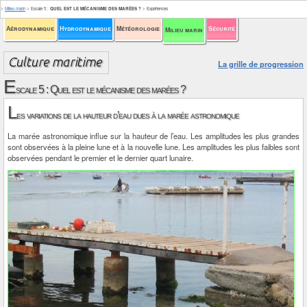
>
Milieu marin
>
Escale 5
:
QUEL EST LE MÉCANISME DES MARÉES ?
>
Expériences
Aérodynamique
Hydrodynamique
Météorologie
Sécurité
Milieu marin
La grille de progression
E
scale 5 : Quel est le mécanisme des marées ?
L
es variations de la hauteur d’eau dues à la marée astronomique
La marée astronomique influe sur la hauteur de l’eau. Les amplitudes les plus grandes
sont observées à la pleine lune et à la nouvelle lune. Les amplitudes les plus faibles sont
observées pendant le premier et le dernier quart lunaire.