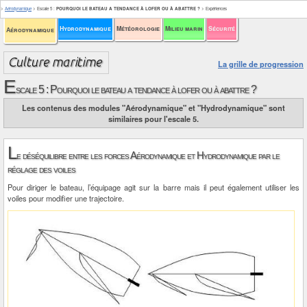
>
Aérodynamique
>
Escale 5
:
POURQUOI LE BATEAU A TENDANCE À LOFER OU À ABATTRE ?
>
Expériences
Hydrodynamique
Météorologie
Milieu marin
Sécurité
Aérodynamique
La grille de progression
E
scale 5 : Pourquoi le bateau a tendance à lofer ou à abattre ?
Les contenus des modules "Aérodynamique" et "Hydrodynamique" sont
similaires pour l'escale 5.
L
e déséquilibre entre les forces Aérodynamique et Hydrodynamique par le
réglage des voiles
Pour diriger le bateau, l’équipage agit sur la barre mais il peut également utiliser les
voiles pour modifier une trajectoire.