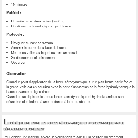
15 minutes
Matériel :
Un voilier avec deux voiles (foc/GV)
Conditions météorologiques : petit temps
Protocole :
Naviguer au vent de travers
Amarrer la barre dans l’axe du bateau
Mettre les voiles au taquet ou faire un nœud
Se déplacer longitudinalement
Observer
Observation :
Quand le point d’application de la force aérodynamique sur le plan formé par le foc et
la grand-voile est en équilibre avec le point d’application de la force hydrodynamique le
bateau avance en ligne droite.
Quand on se déplace, les deux forces aérodynamique et hydrodynamique sont
désaxées et le bateau à une tendance à lofer ou abattre.
L
e déséquilibre entre les forces aérodynamique et hydrodynamique par le
déplacement du gréement
Pour diriger une planche à voile, le véliplanchiste agit sur la position du gréement.