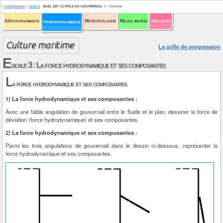
>
Hydrodynamique
>
Escale 3
:
QUEL EST LE RÔLE DU GOUVERNAIL ?
>
Exercices
Aérodynamique
Météorologie
Milieu marin
Sécurité
Hydrodynamique
La grille de progression
E
scale 3 : La force hydrodynamique et ses composantes
L
a force hydrodynamique et ses composantes
1) La force hydrodynamique et ses composantes :
Avec une faible angulation de gouvernail entre le fluide et le plan, dessiner la force de
déviation (force hydrodynamique) et ses composantes.
2) La force hydrodynamique et ses composantes :
Parmi les trois angulations de gouvernail dans le dessin ci-dessous, représenter la
force hydrodynamique et ses composantes.