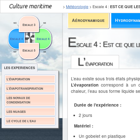
>
Météorologie
>
Escale 4
:
EST CE QUE LE
Aérodynamique
Hydrodyna
Escale 3
E
Escale 4
Escale 4
scale 4 : Est ce que l
Escale 5
L’
évaporation
LES EXPERIENCES
L’eau existe sous trois états physiqu
L’ÉVAPORATION
correspond à un c
L’évaporation
L’ÉVAPOTRANSPIRATION
chaleur, l’eau sous forme liquide s
LES NOYAUX DE
CONDENSATION
Durée de l'expérience :
LES NUAGES
2 jours
LE CYCLE DE L’EAU
Matériel :
Un gobelet en plastique