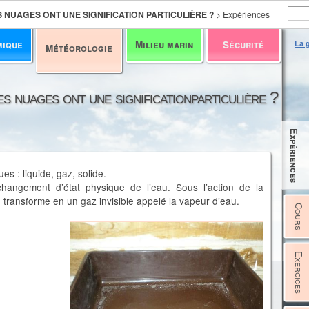
S NUAGES ONT UNE SIGNIFICATION PARTICULIÈRE ?
>
Expériences
mique
Milieu marin
Sécurité
La g
Météorologie
es nuages ont une significationparticulière ?
Expériences
es : liquide, gaz, solide.
hangement d’état physique de l’eau. Sous l’action de la
e transforme en un gaz invisible appelé la vapeur d’eau.
Cours
Exercices