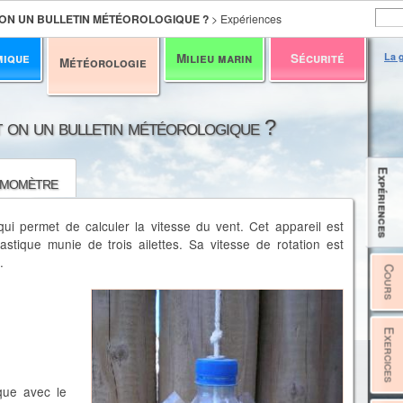
 ON UN BULLETIN MÉTÉOROLOGIQUE ?
>
Expériences
mique
Milieu marin
Sécurité
La g
Météorologie
t on un bulletin météorologique ?
Expériences
émomètre
qui permet de calculer la vitesse du vent. Cet appareil est
astique munie de trois ailettes. Sa vitesse de rotation est
.
Cours
Exercices
ique avec le