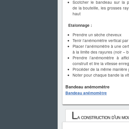
Scotcher le bandeau sur la p
de la bouteille, les grosses ra
haut
Etalonnage :
Prendre un sèche cheveux
Tenir l’anémomètre vertical par
Placer l’anémomètre à une cert
à la limite des rayures (noir – 
Prendre l’anémomètre à affic
construit et lire la vitesse enre
Procéder de la même manière 
Noter pour chaque bande la vit
Bandeau anémomètre
Bandeau anémomètre
L
a construction d’un mou