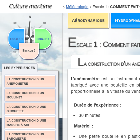
>
Météorologie
>
Escale 1
:
COMMENT FAIT
Aérodynamique
Hydrodyna
E
Escale 1
Escale 1
scale 1 : Comment fai
Escale 2
L
a construction d’un an
LES EXPERIENCES
est un instrument 
L’anémomètre
LA CONSTRUCTION D’UN
ANÉMOMÈTRE
fabriqué avec une bouteille en pl
proportionnelle à la vitesse du vent
LA CONSTRUCTION D’UN
MOULINET
Durée de l'expérience :
LA CONSTRUCTION D’UNE
GIROUETTE
30 minutes
LA CONSTRUCTION D’UNE
MANCHE À AIR
Matériel :
LA CONSTRUCTION D’UN
Une petite bouteille en plast
BAROMÈTRE