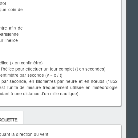
stol
que coin de
ntre afin de
parisienne
r l’hélice
élice (x en centimètre)
l’hélice pour effectuer un tour complet (t en secondes)
centimètre par seconde (v = x / t)
es par seconde, en kilomètres par heure et en nœuds (1852
st l’unité de mesure fréquemment utilisée en météorologie
ant à une distance d’un mille nautique).
irouette
quant la direction du vent.