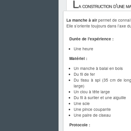
L
a construction d’une ma
permet de connaît
La manche à air
Elle s’oriente toujours dans l’axe d
Durée de l'expérience :
Une heure
Matériel :
Un manche à balai en bois
Du fil de fer
Du tissu à spi (35 cm de lon
large)
Un clou à tête large
Du fil à surlier et une aiguille
Une scie
Une pince coupante
Une paire de ciseau
Protocole :