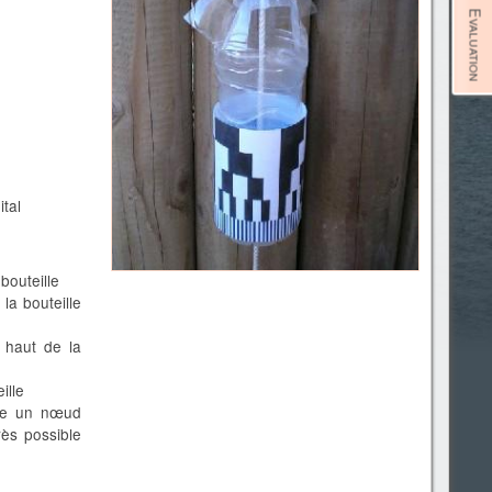
Evaluation
tal
 bouteille
la bouteille
e haut de la
ille
ire un nœud
rès possible