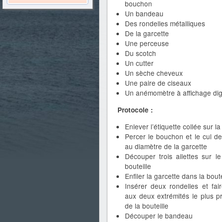
bouchon
Un bandeau
Des rondelles métalliques
De la garcette
Une perceuse
Du scotch
Un cutter
Un sèche cheveux
Une paire de ciseaux
Un anémomètre à affichage digi
Protocole :
Enlever l’étiquette collée sur la
Percer le bouchon et le cul de 
au diamètre de la garcette
Découper trois ailettes sur l
bouteille
Enfiler la garcette dans la boute
Insérer deux rondelles et fa
aux deux extrémités le plus p
de la bouteille
Découper le bandeau