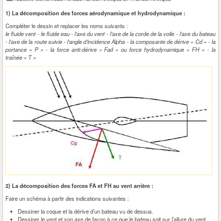
1) La décomposition des forces aérodynamique et hydrodynamique :
Compléter le dessin et replacer les noms suivants :
le fluide vent - le fluide eau - l’axe du vent - l’axe de la corde de la voile - l’axe du bateau
- l’axe de la route suivie - l’angle d’incidence Alpha - la composante de dérive « Cd » - la
portance « P » - la force anti-dérive « Fad » ou force hydrodynamique « FH » - la
traînée « T »
2) La décomposition des forces FA et FH au vent arrière :
Faire un schéma à partir des indications suivantes :
Dessiner la coque et la dérive d’un bateau vu de dessus.
Dessiner le vent et son axe de façon à ce que le bateau soit sur l’allure du vent