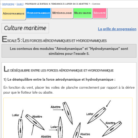
>
Aérodynamique
>
Escale 5
:
POURQUOI LE BATEAU A TENDANCE À LOFER OU À ABATTRE ?
>
Exercices
Hydrodynamique
Météorologie
Milieu marin
Sécurité
Aérodynamique
La grille de progression
E
scale 5 : Les forces aérodynamiques et hydrodynamiques
Les contenus des modules "Aérodynamique" et "Hydrodynamique" sont
similaires pour l'escale 5.
L
e déséquilibre entre les forces aérodynamique et hydrodynamique
1) Le déséquilibre entre la force aérodynamique et hydrodynamique :
En fonction du vent, placer les voiles de planche correctement par rapport à la dérive
pour que le flotteur lofe ou abatte.