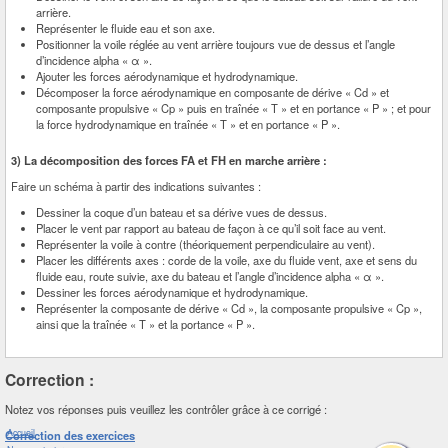
arrière.
Représenter le fluide eau et son axe.
Positionner la voile réglée au vent arrière toujours vue de dessus et l’angle
d’incidence alpha « α ».
Ajouter les forces aérodynamique et hydrodynamique.
Décomposer la force aérodynamique en composante de dérive « Cd » et
composante propulsive « Cp » puis en traînée « T » et en portance « P » ; et pour
la force hydrodynamique en traînée « T » et en portance « P ».
3) La décomposition des forces FA et FH en marche arrière :
Faire un schéma à partir des indications suivantes :
Dessiner la coque d’un bateau et sa dérive vues de dessus.
Placer le vent par rapport au bateau de façon à ce qu’il soit face au vent.
Représenter la voile à contre (théoriquement perpendiculaire au vent).
Placer les différents axes : corde de la voile, axe du fluide vent, axe et sens du
fluide eau, route suivie, axe du bateau et l’angle d’incidence alpha « α ».
Dessiner les forces aérodynamique et hydrodynamique.
Représenter la composante de dérive « Cd », la composante propulsive « Cp »,
ainsi que la traînée « T » et la portance « P ».
Correction :
Notez vos réponses puis veuillez les contrôler grâce à ce corrigé :
Accueil
Correction des exercices