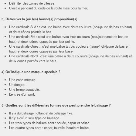
Délimiter des zones de vitesse.
C’est le pendant du code de la route mais pour la mer.
3) Retrouver la (ou les) bonne(s) proposition(s) :
Une cardinale Sud : c’est une balise avec deux couleurs (noir/jaune de bas en haut)
et deux cônes pointés le bas.
Une cardinale Est : c’est une balise avec trois couleurs (noir/jaune/noir de bas en
haut) et deux cônes opposés par leur pointe.
Une cardinale Ouest : c’est une balise à trois couleurs (jaune/noir/jaune de bas en
haut) et deux cônes opposés par leur base.
Une cardinale Nord : c’est une balise à deux couleurs (noir/jaune de bas en haut) et
deux cônes pointés vers le haut.
4) Qu’indique une marque spéciale ?
Une zone militaire.
Un danger.
Une ferme aquacole.
L’entrée d’un port.
5) Quelles sont les différentes formes que peut prendre le balisage ?
Il y a du balisage flottant et du balisage fixe.
Il n’y a qu’un seul type de balisage.
Les trois types de balises sont : bouée, espar et balise.
Les quatre types sont : espar, tourelle, bouée et balise.