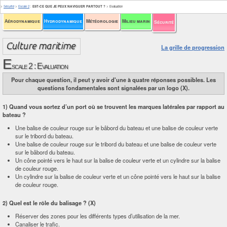
>
Sécurité
>
Escale 2
:
EST-CE QUE JE PEUX NAVIGUER PARTOUT ?
>
Evaluation
Aérodynamique
Hydrodynamique
Météorologie
Milieu marin
Sécurité
La grille de progression
E
scale 2 : Evaluation
Pour chaque question, il peut y avoir d'une à quatre réponses possibles. Les
questions fondamentales sont signalées par un logo (X).
1) Quand vous sortez d’un port où se trouvent les marques latérales par rapport au
bateau ?
Une balise de couleur rouge sur le bâbord du bateau et une balise de couleur verte
sur le tribord du bateau.
Une balise de couleur rouge sur le tribord du bateau et une balise de couleur verte
sur le bâbord du bateau.
Un cône pointé vers le haut sur la balise de couleur verte et un cylindre sur la balise
de couleur rouge.
Un cylindre sur la balise de couleur verte et un cône pointé vers le haut sur la balise
de couleur rouge.
2) Quel est le rôle du balisage ? (X)
Réserver des zones pour les différents types d’utilisation de la mer.
Canaliser le trafic.