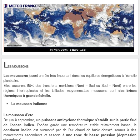
L
es moussons
Les moussons
jouent un rôle très important dans les équilibres énergétiques à l’échelle
planétaire.
Elles assurent 50% des transferts méridiens (Nord – Sud ou Sud – Nord) entre les
régions intertropicales et les latitudes moyennes.Les moussons sont
des brises
thermiques à grande échelle.
La mousson indienne
La mousson d’été
De juin à septembre,
un puissant anticyclone thermique s’établit sur la partie Sud
de l’océan Indien.
L’océan garde une température stable relativement basse,
le
continent indien
est surmonté par de l’air chaud de faible densité soumis à des
mouvements ascendants et associé à
une zone de basse pression (dépression
thermique).