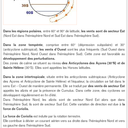
Dans les régions polaires
, entre 60° et 90° de latitude,
les vents sont de secteur Est
(Nord Est dans l’hémisphère Nord et Sud Est dans l’hémisphère Sud).
Dans la zone tempérée
, comprise entre 60° (dépression subpolaire) et 30°
(anticyclone subtropical),
les vents d’Ouest
sont les plus fréquents (Sud Ouest dans
l’hémisphère Nord, Nord Ouest dans l’hémisphère Sud). Cette zone est favorable au
développement des perturbations.
Des zones de calme se situent au niveau
des Anticyclones des Açores (30°N) et de
Sainte Hélène
(30°S). Elles sont appelées les Horses latitudes.
Dans la zone intertropicale
, située entre les anticyclones subtropicaux (Anticyclone
des Açores et Anticyclone de Sainte Hélène) et l’équateur, la circulation se fait dans le
sens Est – Ouest de manière permanente. Elle se traduit par
des vents de secteur Est
appelés les alizés et par la présence de Cumulus. Dans cette zone, des cyclones se
développent régulièrement en fin d’été.
Dans l’hémisphère Nord, les alizés sont de secteur Nord Est alors que dans
l’hémisphère Sud, ils sont de secteur Sud Est. Cette variation de direction est due à
la
force de Coriolis.
La force de Coriolis
est induite par la rotation terrestre.
Elle contribue à dévier un courant aérien vers sa droite dans l’hémisphère Nord et vers
sa gauche dans l’hémisphère Sud.