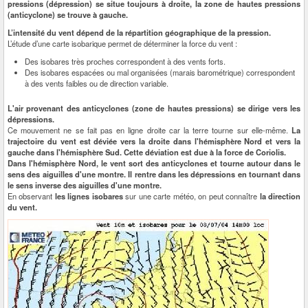
pressions (dépression) se situe toujours à droite, la zone de hautes pressions
(anticyclone) se trouve à gauche.
L’intensité du vent dépend de la répartition géographique de la pression.
L’étude d’une carte isobarique permet de déterminer la force du vent :
Des isobares très proches correspondent à des vents forts.
Des isobares espacées ou mal organisées (marais barométrique) correspondent
à des vents faibles ou de direction variable.
L'air provenant des anticyclones (zone de hautes pressions) se dirige vers les
dépressions.
Ce mouvement ne se fait pas en ligne droite car la terre tourne sur elle-même.
La
trajectoire du vent est déviée vers la droite dans l'hémisphère Nord et vers la
gauche dans l'hémisphère Sud. Cette déviation est due à la force de Coriolis.
Dans l'hémisphère Nord, le vent sort des anticyclones et tourne autour dans le
sens des aiguilles d'une montre. Il rentre dans les dépressions en tournant dans
le sens inverse des aiguilles d'une montre.
En observant
les lignes isobares
sur une carte météo, on peut connaître
la direction
du vent.