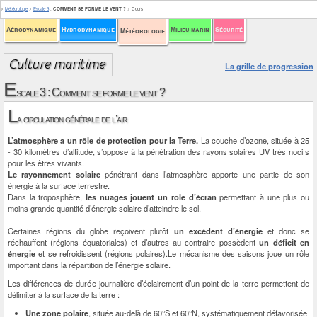
>
Météorologie
>
Escale 3
:
COMMENT SE FORME LE VENT ?
>
Cours
Aérodynamique
Hydrodynamique
Milieu marin
Sécurité
Météorologie
La grille de progression
E
scale 3 : Comment se forme le vent ?
L
a circulation générale de l’air
L’atmosphère a un rôle de protection pour la Terre.
La couche d’ozone, située à 25
- 30 kilomètres d’altitude, s’oppose à la pénétration des rayons solaires UV très nocifs
pour les êtres vivants.
Le rayonnement solaire
pénétrant dans l’atmosphère apporte une partie de son
énergie à la surface terrestre.
Dans la troposphère,
les nuages jouent un rôle d’écran
permettant à une plus ou
moins grande quantité d’énergie solaire d’atteindre le sol.
Certaines régions du globe reçoivent plutôt
un excédent d’énergie
et donc se
réchauffent (régions équatoriales) et d’autres au contraire possèdent
un déficit en
énergie
et se refroidissent (régions polaires).Le mécanisme des saisons joue un rôle
important dans la répartition de l’énergie solaire.
Les différences de durée journalière d’éclairement d’un point de la terre permettent de
délimiter à la surface de la terre :
Une zone polaire
, située au-delà de 60°S et 60°N, systématiquement défavorisée