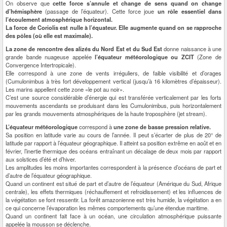
On observe que
cette force s’annule et change de sens quand on change
d’hémisphère
(passage de l’équateur). Cette force joue
un rôle essentiel dans
l’écoulement atmosphérique horizontal.
La force de Coriolis est nulle à l’équateur. Elle augmente quand on se rapproche
des pôles (où elle est maximale).
La zone de rencontre des alizés du Nord Est et du Sud Est
donne naissance à une
grande bande nuageuse appelée
l’équateur météorologique ou ZCIT
(Zone de
Convergence Intertropicale).
Elle correspond à une zone de vents irréguliers, de faible visibilité et d’orages
(Cumulonimbus à très fort développement vertical (jusqu’à 16 kilomètres d’épaisseur).
Les marins appellent cette zone «le pot au noir».
C’est une source considérable d’énergie qui est transférée verticalement par les forts
mouvements ascendants se produisant dans les Cumulonimbus, puis horizontalement
par les grands mouvements atmosphériques de la haute troposphère (jet stream).
L’équateur météorologique
correspond à
une zone de basse pression relative.
Sa position en latitude varie au cours de l’année. Il peut s’écarter de plus de 20° de
latitude par rapport à l’équateur géographique. Il atteint sa position extrême en août et en
février, l’inertie thermique des océans entraînant un décalage de deux mois par rapport
aux solstices d’été et d’hiver.
Les amplitudes les moins importantes correspondent à la présence d’océans de part et
d’autre de l’équateur géographique.
Quand un continent est situé de part et d’autre de l’équateur (Amérique du Sud, Afrique
centrale), les effets thermiques (réchauffement et refroidissement) et les influences de
la végétation se font ressentir. La forêt amazonienne est très humide, la végétation a en
ce qui concerne l’évaporation les mêmes comportements qu’une étendue maritime.
Quand un continent fait face à un océan, une circulation atmosphérique puissante
appelée la mousson se déclenche.