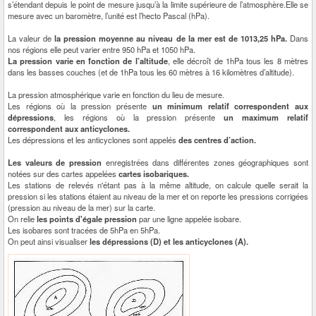
s’étendant depuis le point de mesure jusqu’à la limite supérieure de l’atmosphère.Elle se
mesure avec un baromètre, l’unité est l’hecto Pascal (hPa).
La valeur de
la pression moyenne au niveau de la mer est de 1013,25 hPa.
Dans
nos régions elle peut varier entre 950 hPa et 1050 hPa.
La pression varie en fonction de l’altitude
, elle décroît de 1hPa tous les 8 mètres
dans les basses couches (et de 1hPa tous les 60 mètres à 16 kilomètres d’altitude).
La pression atmosphérique varie en fonction du lieu de mesure.
Les régions où la pression présente
un minimum relatif correspondent aux
dépressions
, les régions où la pression présente
un maximum relatif
correspondent aux anticyclones.
Les dépressions et les anticyclones sont appelés
des centres d’action.
Les valeurs de pression
enregistrées dans différentes zones géographiques sont
notées sur des cartes appelées
cartes isobariques.
Les stations de relevés n'étant pas à la même altitude, on calcule quelle serait la
pression si les stations étaient au niveau de la mer et on reporte les pressions corrigées
(pression au niveau de la mer) sur la carte.
On relie
les points d'égale pression
par une ligne appelée isobare.
Les isobares sont tracées de 5hPa en 5hPa.
On peut ainsi visualiser
les dépressions (D) et les anticyclones (A).