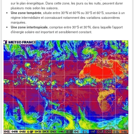
sur le plan énergétique. Dans cette zone, les jours ou les nuits, peuvent durer
plusieurs mois selon les saisons.
Une zone tempérée
, située entre 30°N et 60°N ou 30°S et 60°S, soumise à un
régime intermédiaire et connaissant notamment des variations saisonnières
marquées.
Une zone intertropicale
, comprise entre 30°S et 30°N, dans laquelle l’apport
d’énergie solaire est important et sensiblement constant.