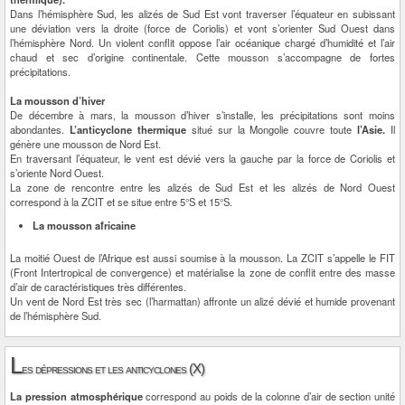
Dans l’hémisphère Sud, les alizés de Sud Est vont traverser l’équateur en subissant
une déviation vers la droite (force de Coriolis) et vont s’orienter Sud Ouest dans
l’hémisphère Nord. Un violent conflit oppose l’air océanique chargé d’humidité et l’air
chaud et sec d’origine continentale. Cette mousson s’accompagne de fortes
précipitations.
La mousson d’hiver
De décembre à mars, la mousson d’hiver s’installe, les précipitations sont moins
abondantes.
L’anticyclone thermique
situé sur la Mongolie couvre toute
l’Asie.
Il
génère une mousson de Nord Est.
En traversant l’équateur, le vent est dévié vers la gauche par la force de Coriolis et
s’oriente Nord Ouest.
La zone de rencontre entre les alizés de Sud Est et les alizés de Nord Ouest
correspond à la ZCIT et se situe entre 5°S et 15°S.
La mousson africaine
La moitié Ouest de l’Afrique est aussi soumise à la mousson. La ZCIT s’appelle le FIT
(Front Intertropical de convergence) et matérialise la zone de conflit entre des masse
d’air de caractéristiques très différentes.
Un vent de Nord Est très sec (l’harmattan) affronte un alizé dévié et humide provenant
de l’hémisphère Sud.
L
es dépressions et les anticyclones (X)
La pression atmosphérique
correspond au poids de la colonne d’air de section unité