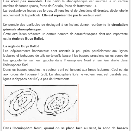
L’air n’est pas immobile.
Une particule atmosphérique est soumise à un certain
nombre de forces (poids, force de Coriolis, force de frottement…).
La résultante de toutes ces forces, d’intensités et de directions différentes, déclenche le
mouvement de la particule.
Elle est représentée par le vecteur vent.
L’ensemble des particules se déplaçant à un instant donné, représente
la circulation
générale atmosphérique.
Cette circulation présente un certain nombre de caractéristiques dont une importante
est
la règle de Buys Ballot.
La règle de Buys Ballot
Les déplacements horizontaux sont orientés à peu près parallèlement aux lignes
isobares et isohypses de telle sorte qu’ils laissent les basses pressions ou les zones de
bas géopotentiel sur leur gauche dans l’hémisphère Nord et sur leur droite dans
l’hémisphère Sud.
Dans les basses couches, le vecteur vent est tangent aux lignes isobares. Ceci est du
aux forces de frottement (sol). En atmosphère libre, le vecteur vent est parallèle aux
lignes isohypses car il n’y a pas de frottements.
Dans l’hémisphère Nord, quand on se place face au vent, la zone de basses