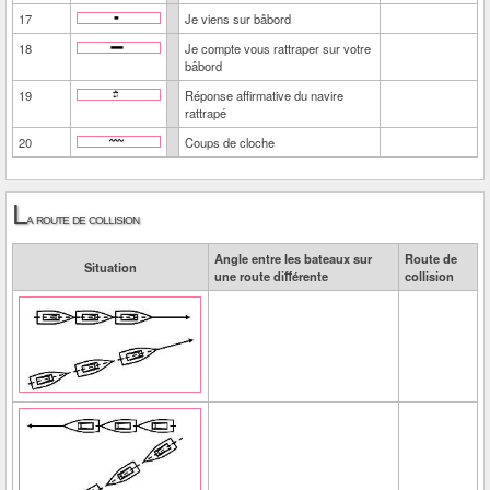
17
Je viens sur bâbord
18
Je compte vous rattraper sur votre
bâbord
19
Réponse affirmative du navire
rattrapé
20
Coups de cloche
L
a route de collision
Angle entre les bateaux sur
Route de
Situation
une route différente
collision