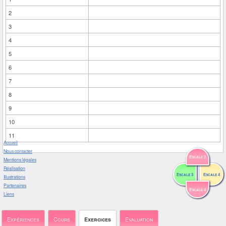
2
3
4
5
6
7
8
9
10
11
Accueil
Nous contacter
Escale 2
Mentions légales
Réalisation
Escale 3
Escale 4
Illustrations
Partenaires
Escale 4
Liens
Expériences
Cours
Exercices
Evaluation