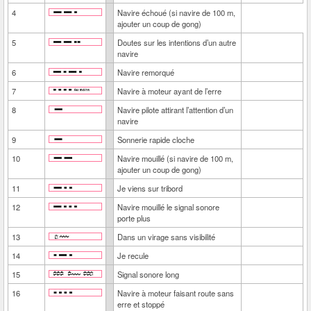
4
Navire échoué (si navire de 100 m,
ajouter un coup de gong)
5
Doutes sur les intentions d’un autre
navire
6
Navire remorqué
7
Navire à moteur ayant de l’erre
8
Navire pilote attirant l’attention d’un
navire
9
Sonnerie rapide cloche
10
Navire mouillé (si navire de 100 m,
ajouter un coup de gong)
11
Je viens sur tribord
12
Navire mouillé le signal sonore
porte plus
13
Dans un virage sans visibilité
14
Je recule
15
Signal sonore long
16
Navire à moteur faisant route sans
erre et stoppé