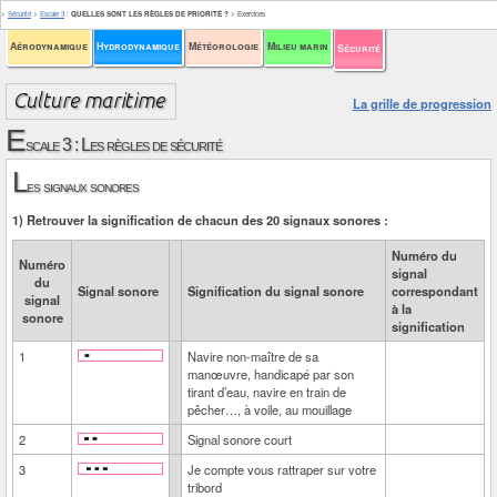
>
Sécurité
>
Escale 3
:
QUELLES SONT LES RÈGLES DE PRIORITÉ ?
>
Exercices
Aérodynamique
Hydrodynamique
Météorologie
Milieu marin
Sécurité
La grille de progression
E
scale 3 : Les règles de sécurité
L
es signaux sonores
1) Retrouver la signification de chacun des 20 signaux sonores :
Numéro du
Numéro
signal
du
Signal sonore
Signification du signal sonore
correspondant
signal
à la
sonore
signification
1
Navire non-maître de sa
manœuvre, handicapé par son
tirant d’eau, navire en train de
pêcher…, à voile, au mouillage
2
Signal sonore court
3
Je compte vous rattraper sur votre
tribord