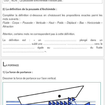
OUI
NON
La poussée d’Archimède n’existe pas.
2) La définition de la poussée d’Archimède :
Compléter la définition ci-dessous en choisissant les propositions exactes parmi les
mots suivants :
Fluide - Corps – Poussée – Verticale – Haut – Poids – Déplacé – Bas – Horizontale –
Attraction
Attention, certains mots ne correspondent pas à cette définition.
La définition est : « un ………………………………. plongé dans un
…………………………… subit une ……………………… …………………………. vers le
………………………………. égale au ………………………………… du fluide
………………………………………… ».
L
a portance
1) La force de portance :
Dessiner la force de portance sur l’axe vertical.