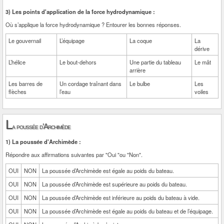
3) Les points d'application de la force hydrodynamique :
Où s’applique la force hydrodynamique ? Entourer les bonnes réponses.
Le gouvernail
L’équipage
La coque
La
dérive
L’hélice
Le bout-dehors
Une partie du tableau
Le mât
arrière
Les barres de
Un cordage traînant dans
Le bulbe
Les
flèches
l’eau
voiles
L
a poussée d’Archimède
1) La poussée d'Archimède :
Répondre aux affirmations suivantes par "Oui "ou "Non".
OUI
NON
La poussée d’Archimède est égale au poids du bateau.
OUI
NON
La poussée d’Archimède est supérieure au poids du bateau.
OUI
NON
La poussée d’Archimède est inférieure au poids du bateau à vide.
OUI
NON
La poussée d’Archimède est égale au poids du bateau et de l’équipage.