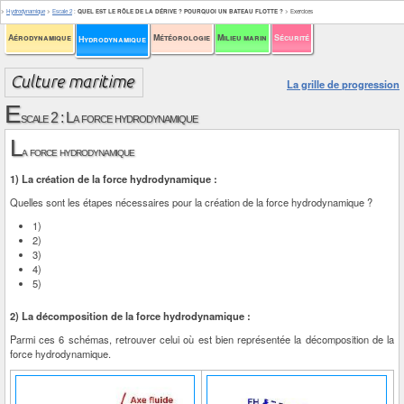
>
Hydrodynamique
>
Escale 2
:
QUEL EST LE RÔLE DE LA DÉRIVE ? POURQUOI UN BATEAU FLOTTE ?
>
Exercices
Aérodynamique
Météorologie
Milieu marin
Sécurité
Hydrodynamique
La grille de progression
E
scale 2 : La force hydrodynamique
L
a force hydrodynamique
1) La création de la force hydrodynamique :
Quelles sont les étapes nécessaires pour la création de la force hydrodynamique ?
1)
2)
3)
4)
5)
2) La décomposition de la force hydrodynamique :
Parmi ces 6 schémas, retrouver celui où est bien représentée la décomposition de la
force hydrodynamique.