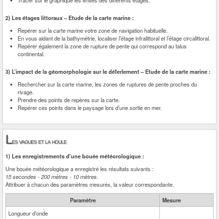
Tracer sur le graphique les limites des différents étages.
2) Les étages littoraux – Etude de la carte marine :
Repérer sur la carte marine votre zone de navigation habituelle.
En vous aidant de la bathymétrie, localiser l’étage infralittoral et l’étage circalittoral.
Repérer également la zone de rupture de pente qui correspond au talus
continental.
3) L’impact de la géomorphologie sur le déferlement – Etude de la carte marine :
Rechercher sur la carte marine, les zones de ruptures de pente proches du
rivage.
Prendre des points de repères sur la carte.
Repérer ces points dans le paysage lors d’une sortie en mer.
L
es vagues et la houle
1) Les enregistrements d'une bouée météorologique :
Une bouée météorologique a enregistré les résultats suivants :
15 secondes - 200 mètres - 10 mètres.
Attribuer à chacun des paramètres mesurés, la valeur correspondante.
Paramètre
Mesure
Longueur d’onde