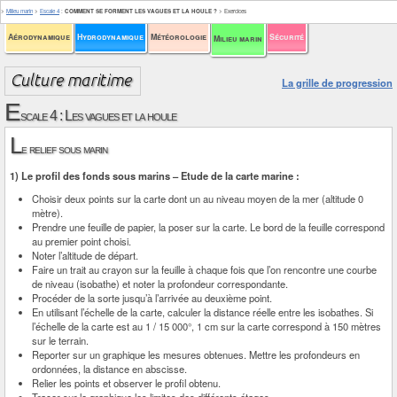
>
Milieu marin
>
Escale 4
:
COMMENT SE FORMENT LES VAGUES ET LA HOULE ?
>
Exercices
Aérodynamique
Hydrodynamique
Météorologie
Sécurité
Milieu marin
La grille de progression
E
scale 4 : Les vagues et la houle
L
e relief sous marin
1) Le profil des fonds sous marins – Etude de la carte marine :
Choisir deux points sur la carte dont un au niveau moyen de la mer (altitude 0
mètre).
Prendre une feuille de papier, la poser sur la carte. Le bord de la feuille correspond
au premier point choisi.
Noter l’altitude de départ.
Faire un trait au crayon sur la feuille à chaque fois que l’on rencontre une courbe
de niveau (isobathe) et noter la profondeur correspondante.
Procéder de la sorte jusqu’à l’arrivée au deuxième point.
En utilisant l’échelle de la carte, calculer la distance réelle entre les isobathes. Si
l’échelle de la carte est au 1 / 15 000°, 1 cm sur la carte correspond à 150 mètres
sur le terrain.
Reporter sur un graphique les mesures obtenues. Mettre les profondeurs en
ordonnées, la distance en abscisse.
Relier les points et observer le profil obtenu.