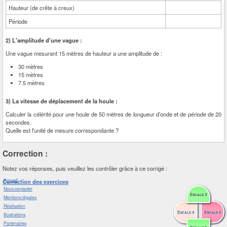
Hauteur (de crête à creux)
Période
2) L'amplitude d'une vague :
Une vague mesurant 15 mètres de hauteur a une amplitude de :
30 mètres
15 mètres
7.5 mètres
3) La vitesse de déplacement de la houle :
Calculer la célérité pour une houle de 50 mètres de longueur d’onde et de période de 20
secondes.
Quelle est l'unité de mesure correspondante ?
Correction :
Notez vos réponses, puis veuillez les contrôler grâce à ce corrigé :
Accueil
Correction des exercices
Nous contacter
Escale 3
Mentions légales
Réalisation
Escale 4
Escale 4
Illustrations
Partenaires