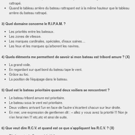
rattrapé.
Quand le tableau arrière du bateau rattrapant est à la même hauteur que le tableau
arrière du bateau rattrapé.
3) Quel domaine concerne le R.I.P.A.M. ?
Les priorités entre les bateaux.
Les zones de vitesse.
Les marques cardinales, spéciales, d’eaux saines…
Les feux et les marques qu’arborent les navires.
4) Quels éléments me permettent de savoir si mon bateau est tribord amure ? (X)
La grand-voile.
En regardant sur quel bord du bateau tape le vent.
Grâce au foc.
La position de l’équipage dans le bateau.
5) Quel est le bateau prioritaire quand deux voiliers se rencontrent ?
Le bateau tribord amure est prioritaire.
Le bateau sous le vent est prioritaire.
Deux voiliers arrivant l’un en face de l’autre s’écartent chacun sur leur droite.
En mer, une expression de gentlemen dit : « allez y vous avez la priorité !!! Non je
n’en ferai rien !!! etc,etc et ainsi de suite.
6) Que veut dire R.C.V. et quand est ce que s’appliquent les R.C.V. ? (X)