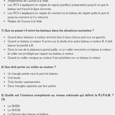
Règlements de Course à la Voile.
Les RCV s’appliquent en régate du signal (pavillon) préparatoire jusqu’à ce que le
bateau est franchi la ligne d’arrivée.
Les RCV s’appliquent en régate du moment où le bateau de régate quitte le port et
jusqu’au moment où il y retourne.
Règles de Course à la Voile.
7) Que se passe t-il entre les bateaux dans les situations suivantes ?
Quand deux bateaux à moteur arrivent face à face chacun part sur sa gauche.
Quand un bateau à moteur A arrive sur la droite d’un autre bateau à moteur B, A doit
laisser la priorité à B.
Dans le cas de la plaisance grand public, si un voilier rencontre un bateau à moteur ;
le voilier est privilégié par rapport au bateau à moteur.
Quand un voilier navigue au moteur il est prioritaire sur un bateau à moteur.
8) Que doit porter un voilier au moteur ?
Un triangle pointe vers le pont du bateau.
Une boule.
Trois boules superposées.
Deux triangles opposés par leur pointe.
9) Quelle est l’instance compétente au niveau nationale qui définit le R.I.P.A.M. ?
(X)
La SNSM.
Le SHOM.
Le Service des phares et balises.