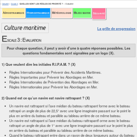
>
Sécurité
>
Escale 3
:
QUELLES SONT LES RÈGLES DE PRIORITÉ ?
>
Evaluation
Aérodynamique
Hydrodynamique
Météorologie
Milieu marin
Sécurité
La grille de progression
E
scale 3 : Evaluation
Pour chaque question, il peut y avoir d'une à quatre réponses possibles. Les
questions fondamentales sont signalées par un logo (X).
1) Que veulent dire les initiales R.I.P.A.M. ? (X)
Règles Internationales pour Prévenir des Accidents Maritimes.
Règles Importantes pour Prévenir les Abordages en Mer.
Règles Internationales de Prévention des Abordages en Mer.
Règles Internationales pour Prévenir les Abordages en Mer.
2) Quand est ce qu’un navire est navire rattrapant ? (X)
Un navire est rattrapant si l’axe médian du bateau rattrapant forme avec le bateau
rattrapé un angle de plus de 22,5° avec une ligne imaginaire passant sur le point le
plus en arrière du bateau et parallèle au tableau arrière de ce même bateau.
Un navire est rattrapant si l’axe médian du bateau rattrapantf orme avec le bateau
rattrapé un angle de plus de 1° avec une ligne imaginaire passant sur le point le plus
en arrière du bateau et parallèle au tableau arrière de ce même bateau.
Quand le bateau rattrapant entre dans un rayon de deux longueurs autour du bateau