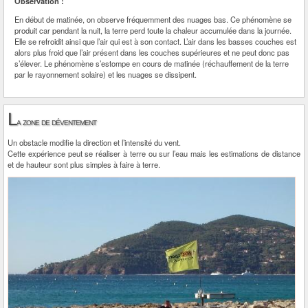
Observation :
En début de matinée, on observe fréquemment des nuages bas. Ce phénomène se
produit car pendant la nuit, la terre perd toute la chaleur accumulée dans la journée.
Elle se refroidit ainsi que l’air qui est à son contact. L’air dans les basses couches est
alors plus froid que l’air présent dans les couches supérieures et ne peut donc pas
s’élever. Le phénomène s’estompe en cours de matinée (réchauffement de la terre
par le rayonnement solaire) et les nuages se dissipent.
L
a zone de déventement
Un obstacle modifie la direction et l’intensité du vent.
Cette expérience peut se réaliser à terre ou sur l’eau mais les estimations de distance
et de hauteur sont plus simples à faire à terre.