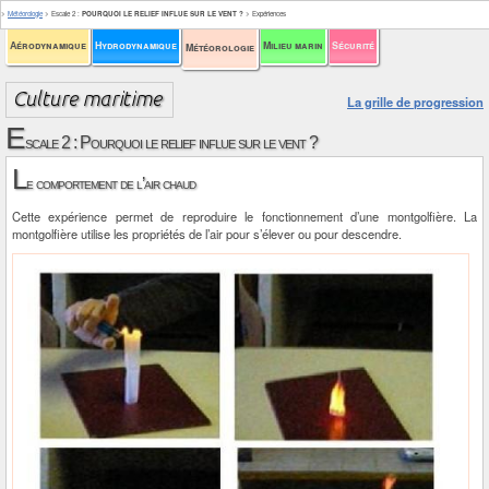
>
Météorologie
>
Escale 2
:
POURQUOI LE RELIEF INFLUE SUR LE VENT ?
>
Expériences
Aérodynamique
Hydrodynamique
Milieu marin
Sécurité
Météorologie
La grille de progression
E
scale 2 : Pourquoi le relief influe sur le vent ?
L
e comportement de l’air chaud
Cette expérience permet de reproduire le fonctionnement d’une montgolfière. La
montgolfière utilise les propriétés de l’air pour s’élever ou pour descendre.