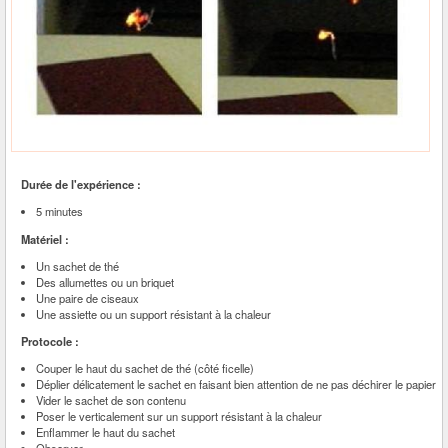
Durée de l'expérience :
5 minutes
Matériel :
Un sachet de thé
Des allumettes ou un briquet
Une paire de ciseaux
Une assiette ou un support résistant à la chaleur
Protocole :
Couper le haut du sachet de thé (côté ficelle)
Déplier délicatement le sachet en faisant bien attention de ne pas déchirer le papier
Vider le sachet de son contenu
Poser le verticalement sur un support résistant à la chaleur
Enflammer le haut du sachet