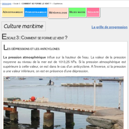
>
Météorologie
>
Escale 3
:
COMMENT SE FORME LE VENT ?
>
Expériences
Aérodynamique
Hydrodynamique
Milieu marin
Sécurité
Météorologie
La grille de progression
E
scale 3 : Comment se forme le vent ?
L
es dépressions et les anticyclones
La pression atmosphérique
influe sur la hauteur de l’eau. La valeur de la pression
moyenne au niveau de la mer est de 1013,25 hPa. Si la pression atmosphérique est
supérieure à cette valeur, on est dans le cas d’un anticyclone. A l’inverse, si la pression
a une valeur inférieure, on est en présence d’une dépression.