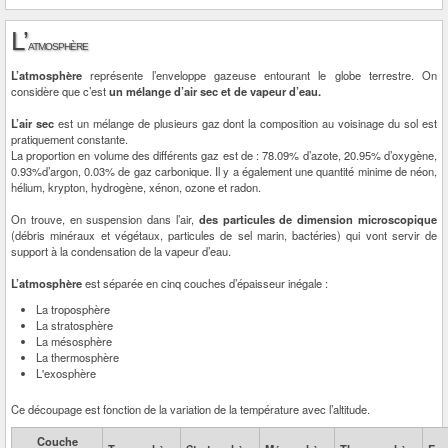
L’
atmosphère
L’atmosphère
représente l’enveloppe gazeuse entourant le globe terrestre. On
considère que c’est
un mélange d’air sec et de vapeur d’eau.
L’air sec
est un mélange de plusieurs gaz dont la composition au voisinage du sol est
pratiquement constante.
La proportion en volume des différents gaz est de : 78.09% d’azote, 20.95% d’oxygène,
0.93%d’argon, 0.03% de gaz carbonique. Il y a également une quantité minime de néon,
hélium, krypton, hydrogène, xénon, ozone et radon.
On trouve, en suspension dans l’air,
des particules de dimension microscopique
(débris minéraux et végétaux, particules de sel marin, bactéries) qui vont servir de
support à la condensation de la vapeur d’eau.
L’atmosphère
est séparée en cinq couches d’épaisseur inégale :
La troposphère
La stratosphère
La mésosphère
La thermosphère
L'exosphère
Ce découpage est fonction de la variation de la température avec l’altitude.
Couche