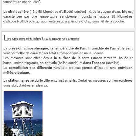
température est de -80°C.
La stratosphère
(13 à 50 kilomètres d’altitude) contient 1% de la vapeur d’eau. Elle est
caractérisée par une température sensiblement constante jusqu’à 35 kilomètres
d’altitude (-56°C) puis qui augmente jusqu’à atteindre 0°C au sommet de la couche.
L
es mesures réalisées à la surface de la terre
La pression atmosphérique, la température de l’air, l’humidité de l’air et le vent
vont permettre de caractériser l’état atmosphérique en un lieu donné.
Les mesures sont effectuées
à la surface de la terre
(station terrestre, bouée et
bateau météorologique),
en altitude
(ballon sonde) et
dans l’espace
(satellite).
La compilation des différents résultats
obtenus permet d’élaborer
une prévision
météorologique.
La station terrestre
abrite différents instruments. Certaines mesures sont enregistrées
sous abri, d’autres en plein air.