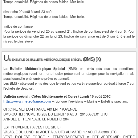
Temps ensoleillé. Régimes de brises faibles. Mer belle.
dimanche 22 août à lundi 23 août
Temps ensoleillé. Régimes de brises faibles. Mer belle.
Indice de confiance :
Pour la période du vendredi 20 au samedi 21, l'indice de confiance est de 4 sur 5; Pour
la période du dimanche 22 au lundi 23, l'indice de confiance est de 3 sur 5, 5 étant le
niveau le plus élevé.
U
n exemple de bulletin météorologique spécial (BMS) (X)
Le Bulletin Météorologique Spécial
(BMS) est émis dès que les conditions
météorologiques (vent fort, forte houle) présentent un danger pour la navigation, mais
aussi quand le phénomène prévu est annulé.
Les BMS - côte sont émis dès que le vent est ou va être supérieur ou égal à force 7 sur
l’échelle de Beaufort.
Bulletin spécial : Côtes Méditerranée et Corse (Lundi 16 août 2010)
http://www.meteofrance.com
– rubrique Prévisions – Marine – Bulletins spéciaux
ORIGINE METEO-FRANCE AIX EN PROVENCE
BMS-COTIER NUMERO 285 DU LUNDI 16 AOUT 2010 A 03:01 UTC
ANNULE ET REMPLACE LE NUMERO 284
EST PROVENCE ( A L'EST DE SICIE) :
VALABLE DU LUNDI 16 AOUT A 09 UTC AU MARDI 17 AOUT A 0300 UTC
VENT D'OUEST FORCE 7, TEMPORAIREMENT 8 CET APRES-MIDI ENTRE