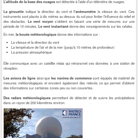
L’altitude de la base des nuages
est détectée à l’aide d’un télémètre de nuages.
La girouette
indique la direction du vent et
l’anémomètre
la vitesse du vent. Ces
instruments sont placés à dix mètres au dessus du sol pour limiter l’influence du relief et
des obstacles.
Le vent moyen
s’obtient en faisant une série de mesures sur une
période de 10 minutes.
Le vent instantané
donne des renseignements sur les rafales.
En mer,
la bouée météorologique
donne des informations sur :
La vitesse et la direction du vent
La température de l’air et de la mer (jusqu'à 10 mètres de profondeur)
La pression atmosphérique
Elle communique avec un satellite relais qui retransmet ces données à une station de
réception.
Les avions de ligne
ainsi que
les navires de commerce
sont équipés de matériel de
mesures météorologiques et envoient également des relevés ce qui permet d’obtenir
des informations sur certaines zones peu ou non couvertes.
Des radars météorologiques
permettant de détecter et de suivre les précipitations
dans un rayon de 200 kilomètres environ.