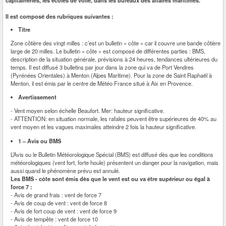
Il est composé des rubriques suivantes :
Titre
Zone côtière des vingt milles : c’est un bulletin « côte » car il couvre une bande côtière
large de 20 milles. Le bulletin « côte » est composé de différentes parties : BMS,
description de la situation générale, prévisions à 24 heures, tendances ultérieures du
temps. Il est diffusé 3 bulletins par jour dans la zone qui va de Port Vendres
(Pyrénées Orientales) à Menton (Alpes Maritime). Pour la zone de Saint Raphaël à
Menton, il est émis par le centre de Météo France situé à Aix en Provence.
Avertissement
- Vent moyen selon échelle Beaufort. Mer: hauteur significative.
- ATTENTION: en situation normale, les rafales peuvent être supérieures de 40% au
vent moyen et les vagues maximales atteindre 2 fois la hauteur significative.
1 – Avis ou BMS
L’Avis ou le Bulletin Météorologique Spécial (BMS) est diffusé dès que les conditions
météorologiques (vent fort, forte houle) présentent un danger pour la navigation, mais
aussi quand le phénomène prévu est annulé.
Les BMS - côte sont émis dès que le vent est ou va être supérieur ou égal à
force 7 :
- Avis de grand frais : vent de force 7
- Avis de coup de vent : vent de force 8
- Avis de fort coup de vent : vent de force 9
- Avis de tempête : vent de force 10