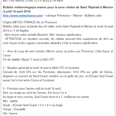
METTRE IMAGE ZONE COTE BULLETIN MER
Bulletin météorologique marine pour la zone côtière de Saint Raphaël à Menton
(Lundi 16 août 2010)
http://www.meteofrance.com
– rubrique Prévisions – Marine – Bulletins côte
Origine METEO-FRANCE Aix en Provence
Bulletin côtier pour la bande des 20 milles entre Saint Raphaël et Menton le lundi 16 août
2010 à 11:30 légales.
- Vent moyen selon échelle Beaufort. Mer: hauteur significative.
- ATTENTION: en situation normale, les rafales peuvent être supérieures de 40% au
vent moyen et les vagues maximales atteindre 2 fois la hauteur significative.
1 - Avis de coup de vent numéro 285 en cours ou prévu sur Provence, Côte d'azur et
Corse
Fin de Validité: Mardi 17 août à 0300 UTC
2 - Situation générale le lundi 16 août à 0600 UTC et évolution
Dorsale de 1023 hPa sur les Pyrénées, dépression 1013 hPa sur golfe de Gênes,
dirigeant un courant de Nord-Ouest modéré sur le golfe du Lion, et d'Ouest Sud-Ouest
assez fort à fort entre Corse et Continent
3 - Prévision pour l'après-midi du lundi 16 août:
Vent :au rivage au nord de Cannes, Est force 3 à 4.
Au large et vers cannes, Sud-Ouest force 6 à 7, mollissant en soirée.
Mer : agitée.
Houle : d'Ouest Sud-Ouest 1.0 à 1.5 m au large
Temps : Ensoleillé
Visi : bonne