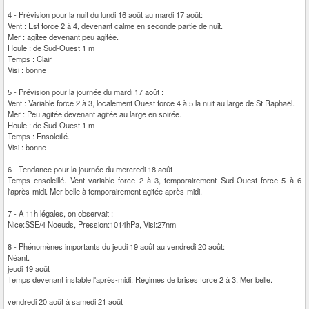
4 - Prévision pour la nuit du lundi 16 août au mardi 17 août:
Vent : Est force 2 à 4, devenant calme en seconde partie de nuit.
Mer : agitée devenant peu agitée.
Houle : de Sud-Ouest 1 m
Temps : Clair
Visi : bonne
5 - Prévision pour la journée du mardi 17 août :
Vent : Variable force 2 à 3, localement Ouest force 4 à 5 la nuit au large de St Raphaël.
Mer : Peu agitée devenant agitée au large en soirée.
Houle : de Sud-Ouest 1 m
Temps : Ensoleillé.
Visi : bonne
6 - Tendance pour la journée du mercredi 18 août
Temps ensoleillé. Vent variable force 2 à 3, temporairement Sud-Ouest force 5 à 6
l'après-midi. Mer belle à temporairement agitée après-midi.
7 - A 11h légales, on observait :
Nice:SSE/4 Noeuds, Pression:1014hPa, Visi:27nm
8 - Phénomènes importants du jeudi 19 août au vendredi 20 août:
Néant.
jeudi 19 août
Temps devenant instable l'après-midi. Régimes de brises force 2 à 3. Mer belle.
vendredi 20 août à samedi 21 août