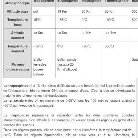
Troposphère
Stratosphère
Mésosphère
Thermosphère
Exo
atmosphérique
Altitude base
sol
13 Km
50 Km
85 Km
500
Température
15°C
- 56°C
0°C
- 90°C
500
base
Altitude
13 Km
50 Km
85 Km
500 Km
sommet
Température
- 56°C
0°C
- 90°C
500°C
sommet
Station
Ballon sonde
Sate
Moyens
terrestre
(jusqu’à 25
d’observation
Bouée
Km d’altitude)
Bateau
La troposphère
(0 à 13 kilomètres d’altitude en zone tempérée) est la première couche
de l’atmosphère. Elle renferme 99% de la vapeur d’eau. C’est là que se développe la
majorité des phénomènes météorologiques.
La température décroît en moyenne de 0,65°C tous les 100 mètres jusqu’à atteindre
-56°C au niveau de la tropopause.
La tropopause
représente la séparation entre les deux premières couches
atmosphériques. Son altitude et sa température varient selon les régions du globe et en
fonction des saisons.
Dans les régions polaires, elle se situe entre 7 et 8 kilomètres, la température est de –
50°C. Dans les régions équatoriales, elle se situe vers 17 à 18 kilomètres, la