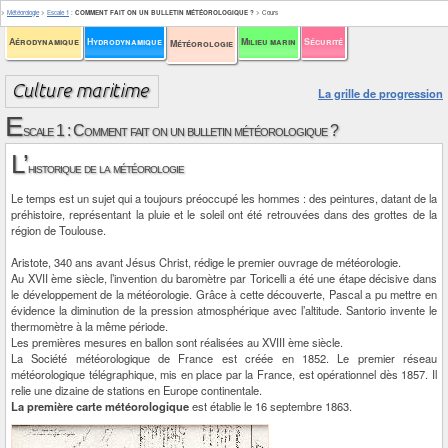
>
Météorologie
>
Escale 1
:
COMMENT FAIT ON UN BULLETIN MÉTÉOROLOGIQUE ?
>
Cours
Aérodynamique
Hydrodynamique
Milieu marin
Sécurité
Météorologie
La grille de progression
E
scale 1 : Comment fait on un bulletin météorologique ?
L’
historique de la météorologie
Le temps est un sujet qui a toujours préoccupé les hommes : des peintures, datant de la
préhistoire, représentant la pluie et le soleil ont été retrouvées dans des grottes de la
région de Toulouse.
Aristote, 340 ans avant Jésus Christ, rédige le premier ouvrage de météorologie.
Au XVII ème siècle, l’invention du baromètre par Toricelli a été une étape décisive dans
le développement de la météorologie. Grâce à cette découverte, Pascal a pu mettre en
évidence la diminution de la pression atmosphérique avec l’altitude. Santorio invente le
thermomètre à la même période.
Les premières mesures en ballon sont réalisées au XVIII ème siècle.
La Société météorologique de France est créée en 1852. Le premier réseau
météorologique télégraphique, mis en place par la France, est opérationnel dès 1857. Il
relie une dizaine de stations en Europe continentale.
La première carte météorologique
est établie le 16 septembre 1863.