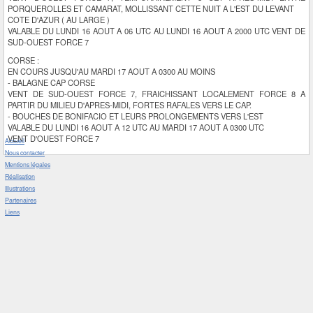
PORQUEROLLES ET CAMARAT, MOLLISSANT CETTE NUIT A L'EST DU LEVANT
COTE D'AZUR ( AU LARGE )
VALABLE DU LUNDI 16 AOUT A 06 UTC AU LUNDI 16 AOUT A 2000 UTC VENT DE
SUD-OUEST FORCE 7
CORSE :
EN COURS JUSQU'AU MARDI 17 AOUT A 0300 AU MOINS
- BALAGNE CAP CORSE
VENT DE SUD-OUEST FORCE 7, FRAICHISSANT LOCALEMENT FORCE 8 A
PARTIR DU MILIEU D'APRES-MIDI, FORTES RAFALES VERS LE CAP.
- BOUCHES DE BONIFACIO ET LEURS PROLONGEMENTS VERS L'EST
VALABLE DU LUNDI 16 AOUT A 12 UTC AU MARDI 17 AOUT A 0300 UTC
VENT D'OUEST FORCE 7
Accueil
Nous contacter
Mentions légales
Réalisation
Illustrations
Partenaires
Liens