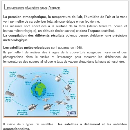
L
es mesures réalisées dans l’espace
La pression atmosphérique, la température de l’air, l’humidité de l’air et le vent
vont permettre de caractériser l’état atmosphérique en un lieu donné.
Les mesures sont effectuées
à la surface de la terre
(station terrestre, bouée et
bateau météorologique),
en altitude
(ballon sonde) et
dans l’espace
(satellite).
La compilation des différents résultats
obtenus permet d’élaborer
une prévision
météorologique.
Les satellites météorologiques
sont apparus en 1960.
Ils permettent de réaliser des images de la couverture nuageuse moyenne et des
photographies dans le visible et l’infrarouge pour mesurer les différences de
températures des nuages ainsi que le taux de vapeur d’eau dans la haute atmosphère.
Il existe deux types de satellites :
les satellites à défilement et les satellites
géostationnaires.