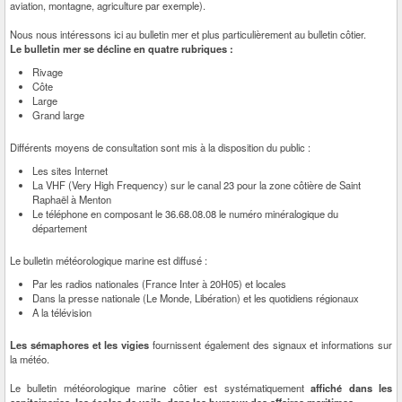
aviation, montagne, agriculture par exemple).
Nous nous intéressons ici au bulletin mer et plus particulièrement au bulletin côtier.
Le bulletin mer se décline en quatre rubriques :
Rivage
Côte
Large
Grand large
Différents moyens de consultation sont mis à la disposition du public :
Les sites Internet
La VHF (Very High Frequency) sur le canal 23 pour la zone côtière de Saint
Raphaël à Menton
Le téléphone en composant le 36.68.08.08 le numéro minéralogique du
département
Le bulletin météorologique marine est diffusé :
Par les radios nationales (France Inter à 20H05) et locales
Dans la presse nationale (Le Monde, Libération) et les quotidiens régionaux
A la télévision
Les sémaphores et les vigies
fournissent également des signaux et informations sur
la météo.
Le bulletin météorologique marine côtier est systématiquement
affiché dans les
capitaineries, les écoles de voile, dans les bureaux des affaires maritimes.