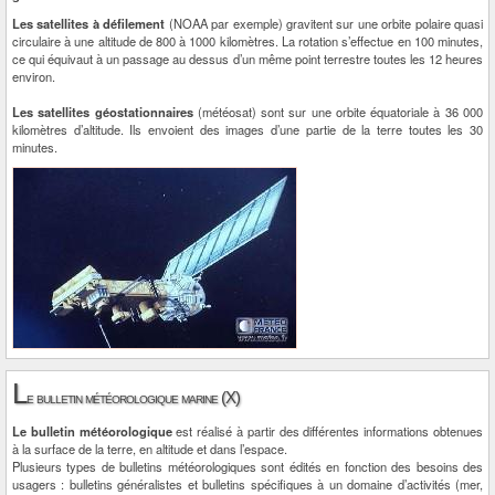
Les satellites à défilement
(NOAA par exemple) gravitent sur une orbite polaire quasi
circulaire à une altitude de 800 à 1000 kilomètres. La rotation s’effectue en 100 minutes,
ce qui équivaut à un passage au dessus d’un même point terrestre toutes les 12 heures
environ.
Les satellites géostationnaires
(météosat) sont sur une orbite équatoriale à 36 000
kilomètres d’altitude. Ils envoient des images d’une partie de la terre toutes les 30
minutes.
L
e bulletin météorologique marine (X)
Le bulletin météorologique
est réalisé à partir des différentes informations obtenues
à la surface de la terre, en altitude et dans l’espace.
Plusieurs types de bulletins météorologiques sont édités en fonction des besoins des
usagers : bulletins généralistes et bulletins spécifiques à un domaine d’activités (mer,