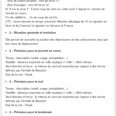
- Avis de violent tempête : vent de force 11
- Avis d’ouragan : vent de force 12
N° X sur la zone Y : X ème coup de vent sur cette zone Y depuis le 1 janvier de
l’année en cours.
Fin de validité le... : fin du coup de vent le...
UTC : heure donnée en temps universel. Attention décalage de 1H (à rajouter) en
hiver et de 2 heures (à rajouter) en été pour la France.
2 – Situation générale et évolution
Elle permet de connaître la position des dépressions et des anticyclones ainsi que
leur sens de déplacement.
3 – Prévision pour la journée en cours
Temps : description (soleil, nuage, précipitation…)
Visibilité : distance exprimée en mille nautique (1 mille = 1852 mètres).
Vent direction et force : la vitesse du vent est exprimée par rapport à des forces
définies par l’échelle de Beaufort.
Etat de la mer / Houle
4 – Prévision pour la nuit
Temps : description (soleil, nuage, précipitation…)
Visibilité : distance exprimée en mille nautique (1 mille = 1852 mètres).
Vent direction et force : la vitesse du vent est exprimée par rapport à des forces
définies par l’échelle de Beaufort.
Etat de la mer / Houle
5 – Prévision pour le lendemain