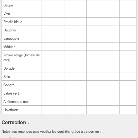
Saupe
Vive
Patelle bleue
Dauphin
Langouste
Méduse
Actinie rouge (tomate de
mer)
Dorade
Sole
Congre
Labre vert
Anémone de mer
Holothurie
Correction :
Notez vos réponses puis veuillez les contrôler grâce à ce corrigé :