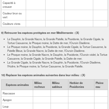
Capacité à
creuser
Couleur brun ou
vert
Couleurs vives
9) Retrouver les espèces protégées en mer Méditerranée :
(X)
Le Dauphin, la Grande Nacre, la Grande Patelle, la Posidonie, la Grande Cigale, la
Tortue Caouanne, le Phoque moine, la Datte de mer, l’Oursin Diadème.
Le Phoque moine, le Dauphin, la Posidonie, la Grande Cigale, la Tortue Caouanne, la
Patelle Bleue, la Grande Nacre, la Datte de mer, l’Oursin Diadème.
Le Phoque moine, la Grande Nacre, le Dauphin, la Posidonie, l’Oursin violet, la Tortue
Caouanne, la Grande Cigale, la Grande Patelle, la Datte de mer.
La Grande Cigale, la Grande Nacre, le Dauphin, la Posidonie, l’Oursin Diadème,
l’Huitre, le Phoque moine, la Tortue Caouanne, la Grande Patelle.
10) Replacer les espèces animales suivantes dans leur milieu :
(X)
Milieu
Milieu
Herbier de
Pleine
Espèces animales
rocheux
sableux
Posidonies
eau
Rascasse
Apogon
Loup