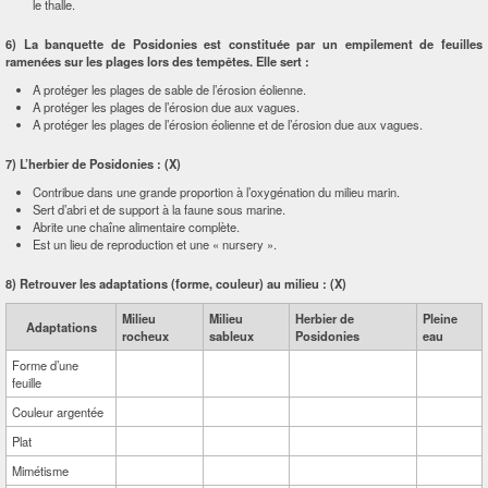
le thalle.
6) La banquette de Posidonies est constituée par un empilement de feuilles
ramenées sur les plages lors des tempêtes. Elle sert :
A protéger les plages de sable de l’érosion éolienne.
A protéger les plages de l’érosion due aux vagues.
A protéger les plages de l’érosion éolienne et de l’érosion due aux vagues.
7) L’herbier de Posidonies :
(X)
Contribue dans une grande proportion à l’oxygénation du milieu marin.
Sert d’abri et de support à la faune sous marine.
Abrite une chaîne alimentaire complète.
Est un lieu de reproduction et une « nursery ».
8) Retrouver les adaptations (forme, couleur) au milieu :
(X)
Milieu
Milieu
Herbier de
Pleine
Adaptations
rocheux
sableux
Posidonies
eau
Forme d’une
feuille
Couleur argentée
Plat
Mimétisme