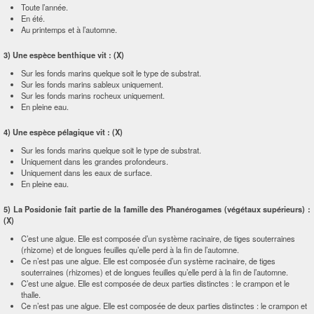
Toute l’année.
En été.
Au printemps et à l’automne.
3) Une espèce benthique vit :
(X)
Sur les fonds marins quelque soit le type de substrat.
Sur les fonds marins sableux uniquement.
Sur les fonds marins rocheux uniquement.
En pleine eau.
4) Une espèce pélagique vit :
(X)
Sur les fonds marins quelque soit le type de substrat.
Uniquement dans les grandes profondeurs.
Uniquement dans les eaux de surface.
En pleine eau.
5) La Posidonie fait partie de la famille des Phanérogames (végétaux supérieurs) :
(X)
C’est une algue. Elle est composée d’un système racinaire, de tiges souterraines
(rhizome) et de longues feuilles qu’elle perd à la fin de l’automne.
Ce n’est pas une algue. Elle est composée d’un système racinaire, de tiges
souterraines (rhizomes) et de longues feuilles qu’elle perd à la fin de l’automne.
C’est une algue. Elle est composée de deux parties distinctes : le crampon et le
thalle.
Ce n’est pas une algue. Elle est composée de deux parties distinctes : le crampon et