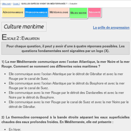
>
Milieu marin
>
Escale 2
:
QUELLES ESPÈCES VIVENT EN MÉDITERRANÉE ?
>
Evaluation
Aérodynamique
Hydrodynamique
Météorologie
Sécurité
Milieu marin
La grille de progression
E
scale 2 : Evaluation
Pour chaque question, il peut y avoir d'une à quatre réponses possibles. Les
questions fondamentales sont signalées par un logo (X).
1) La mer Méditerranée communique avec l’océan Atlantique, la mer Noire et la mer
Rouge. Comment se nomment ces différentes voies maritimes ?
Elle communique avec l’océan Atlantique par le détroit de Gibraltar et avec la mer
Rouge par le canal de Suez.
Elle communique avec l’océan Atlantique par le détroit du Bosphore et avec la mer
Rouge par le canal de Suez.
Elle communique avec la mer Rouge par le détroit des Dardanelles et avec la mer
Noire par le détroit du Bosphore.
Elle communique avec la mer Rouge par le canal de Suez et avec la mer Noire par le
détroit de Gibraltar.
2) La thermocline correspond à la bande étroite séparant les eaux superficielles
chaudes des eaux profondes froides. En Méditerranée, elle est présente :
En hiver.