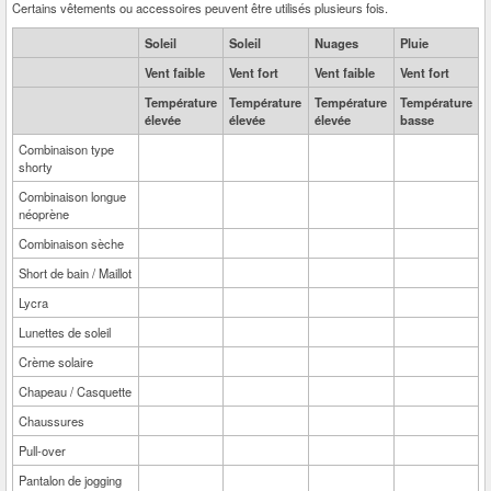
Certains vêtements ou accessoires peuvent être utilisés plusieurs fois.
Soleil
Soleil
Nuages
Pluie
Vent faible
Vent fort
Vent faible
Vent fort
Température
Température
Température
Température
élevée
élevée
élevée
basse
Combinaison type
shorty
Combinaison longue
néoprène
Combinaison sèche
Short de bain / Maillot
Lycra
Lunettes de soleil
Crème solaire
Chapeau / Casquette
Chaussures
Pull-over
Pantalon de jogging