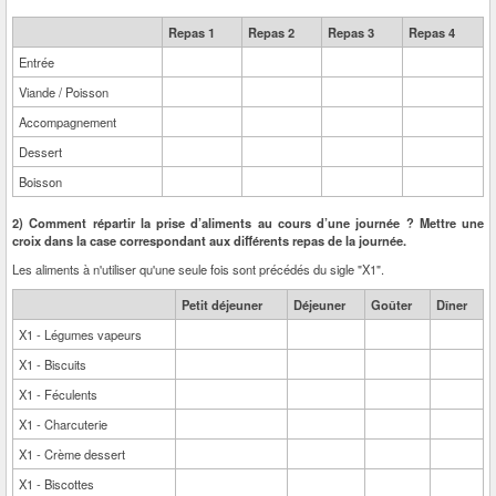
Repas 1
Repas 2
Repas 3
Repas 4
Entrée
Viande / Poisson
Accompagnement
Dessert
Boisson
2) Comment répartir la prise d’aliments au cours d’une journée ? Mettre une
croix dans la case correspondant aux différents repas de la journée.
Les aliments à n'utiliser qu'une seule fois sont précédés du sigle "X1".
Petit déjeuner
Déjeuner
Goûter
Dîner
X1 - Légumes vapeurs
X1 - Biscuits
X1 - Féculents
X1 - Charcuterie
X1 - Crème dessert
X1 - Biscottes