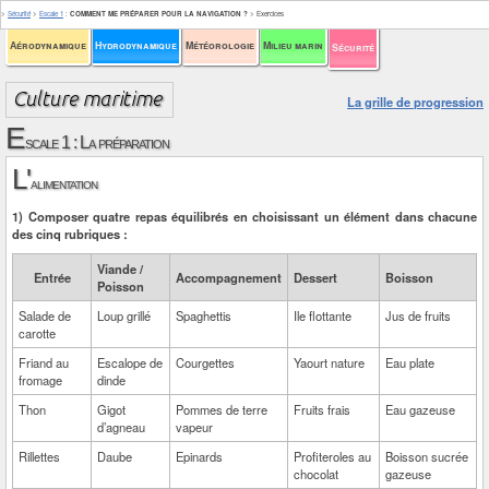
>
Sécurité
>
Escale 1
:
COMMENT ME PRÉPARER POUR LA NAVIGATION ?
>
Exercices
Aérodynamique
Hydrodynamique
Météorologie
Milieu marin
Sécurité
La grille de progression
E
scale 1 : La préparation
L'
alimentation
1) Composer quatre repas équilibrés en choisissant un élément dans chacune
des cinq rubriques :
Viande /
Entrée
Accompagnement
Dessert
Boisson
Poisson
Salade de
Loup grillé
Spaghettis
Ile flottante
Jus de fruits
carotte
Friand au
Escalope de
Courgettes
Yaourt nature
Eau plate
fromage
dinde
Thon
Gigot
Pommes de terre
Fruits frais
Eau gazeuse
d’agneau
vapeur
Rillettes
Daube
Epinards
Profiteroles au
Boisson sucrée
chocolat
gazeuse