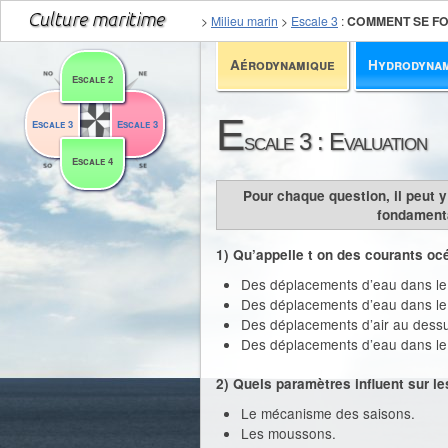
>
Milieu marin
>
Escale 3
:
COMMENT SE FO
Aérodynamique
Hydrodyna
Escale 2
E
Escale 3
Escale 3
scale 3 : Evaluation
Escale 4
Pour chaque question, il peut 
fondamenta
1) Qu’appelle t on des courants oc
Des déplacements d’eau dans le 
Des déplacements d’eau dans le
Des déplacements d’air au dess
Des déplacements d’eau dans le s
2) Quels paramètres influent sur l
Le mécanisme des saisons.
Les moussons.