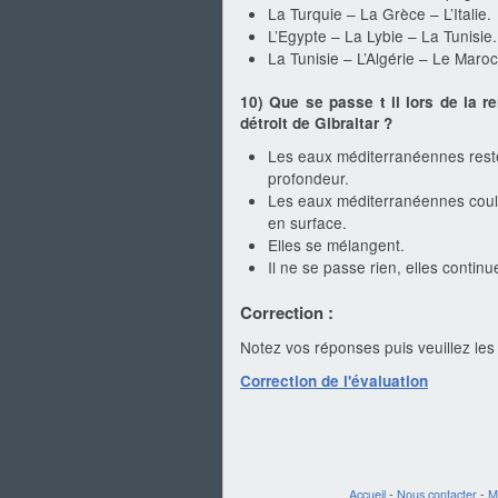
La Turquie – La Grèce – L’Italie.
L’Egypte – La Lybie – La Tunisie.
La Tunisie – L’Algérie – Le Maroc
10) Que se passe t il lors de la 
détroit de Gibraltar ?
Les eaux méditerranéennes reste
profondeur.
Les eaux méditerranéennes coule
en surface.
Elles se mélangent.
Il ne se passe rien, elles continu
Correction :
Notez vos réponses puis veuillez les 
Correction de l'évaluation
Accueil
-
Nous contacter
-
M