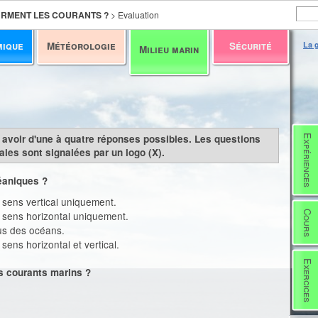
RMENT LES COURANTS ?
>
Evaluation
mique
Météorologie
Sécurité
La g
Milieu marin
y avoir d'une à quatre réponses possibles. Les questions
Expériences
les sont signalées par un logo (X).
éaniques ?
sens vertical uniquement.
Cours
 sens horizontal uniquement.
us des océans.
ens horizontal et vertical.
Exercices
es courants marins ?