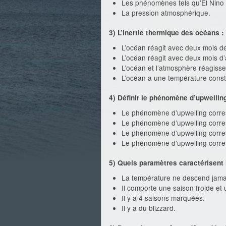
Les phénomènes tels qu’El Nino 
La pression atmosphérique.
3) L’inertie thermique des océans :
L’océan réagit avec deux mois de
L’océan réagit avec deux mois d
L’océan et l’atmosphère réagiss
L’océan a une température const
4) Définir le phénomène d’upwelling
Le phénomène d’upwelling corre
Le phénomène d’upwelling corre
Le phénomène d’upwelling corre
Le phénomène d’upwelling corre
5) Quels paramètres caractérisent l
La température ne descend jama
Il comporte une saison froide et
Il y a 4 saisons marquées.
Il y a du blizzard.