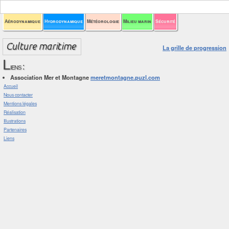
Aérodynamique
Hydrodynamique
Météorologie
Milieu marin
Sécurité
La grille de progression
L
iens :
Association Mer et Montagne
meretmontagne.puzl.com
Accueil
Nous contacter
Mentions légales
Réalisation
Illustrations
Partenaires
Liens