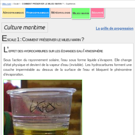
>
Milieu marin
>
Escale 1
:
COMMENT PRÉSERVER LE MILIEU MARIN ?
>
Expériences
Aérodynamique
Hydrodynamique
Météorologie
Sécurité
Milieu marin
La grille de progression
E
scale 1 : Comment préserver le milieu marin ?
L’
effet des hydrocarbures sur les échanges eau / atmosphère
Sous l’action du rayonnement solaire, l’eau sous forme liquide s’évapore. Elle change
d’état physique et devient de la vapeur d’eau (invisible). Les hydrocarbures forment une
couche imperméable au dessus de la surface de l’eau et bloquent le phénomène
d’évaporation.