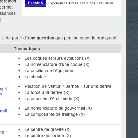
xercices
Escale 5
Expériences
Cours
Exercices
Evaluation
permet
issances
s
si de partir d'
que peut se poser le pratiquant.
une question
Thématiques
Les coques et leurs évolutions (X)
La nomenclature d’une coque (X)
La position de l’équipage
La check-list
Relation de Venturi / Bernoulli sur une dérive
ve ?
La force anti-dérive (X)
 ?
La poussée d’Archimède (X)
La nomenclature du gouvernail (X)
nail
La composante de freinage (X)
Le centre de gravité (X)
ère
Le centre de carène (X)