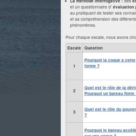
des
La méthode interrogative :
e
et un questionnaire d'
évaluation
au pratiquant de tester ses conna
et sa compréhension des différent
phénomènes.
Pour chaque escale, nous avons choi
Escale
Question
Pourquoi la coque a cette
forme ?
1
Quel est le rôle de la déri
2
Pourquoi un bateau flotte
Quel est le rôle du gouver
3
?
Pourquoi le bateau accél
sur une vague ?