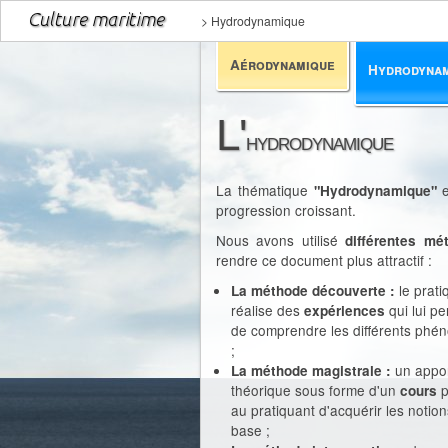
>
Hydrodynamique
Aérodynamique
Hydrodyna
L'
hydrodynamique
La thématique
"Hydrodynamique"
progression croissant.
Nous avons utilisé
différentes m
rendre ce document plus attractif :
le prati
La méthode découverte :
réalise des
qui lui p
expériences
de comprendre les différents ph
;
un appo
La méthode magistrale :
théorique sous forme d'un
cours
au pratiquant d'acquérir les notio
base ;