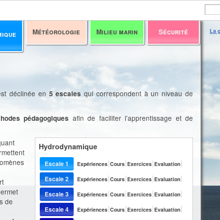
Météorologie
Milieu marin
Sécurité
La g
mique
est déclinée en
qui correspondent à un niveau de
5 escales
afin de faciliter l'apprentissage et de
éthodes pédagogiques
quant
Hydrodynamique
ermettent
énomènes
Escale 1
Expériences
Cours
Exercices
Evaluation
Escale 2
Expériences
Cours
Exercices
Evaluation
rt
permet
Escale 3
Expériences
Cours
Exercices
Evaluation
ns de
Escale 4
Expériences
Cours
Exercices
Evaluation