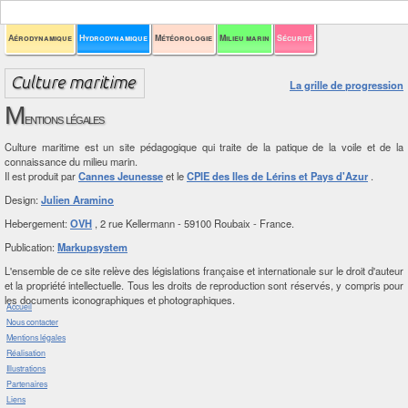
Aérodynamique
Hydrodynamique
Météorologie
Milieu marin
Sécurité
La grille de progression
M
entions légales
Culture maritime est un site pédagogique qui traite de la patique de la voile et de la
connaissance du milieu marin.
Il est produit par
Cannes Jeunesse
et le
CPIE des Iles de Lérins et Pays d'Azur
.
Design:
Julien Aramino
Hebergement:
OVH
, 2 rue Kellermann - 59100 Roubaix - France.
Publication:
Markupsystem
L'ensemble de ce site relève des législations française et internationale sur le droit d'auteur
et la propriété intellectuelle. Tous les droits de reproduction sont réservés, y compris pour
les documents iconographiques et photographiques.
Accueil
Nous contacter
Mentions légales
Réalisation
Illustrations
Partenaires
Liens