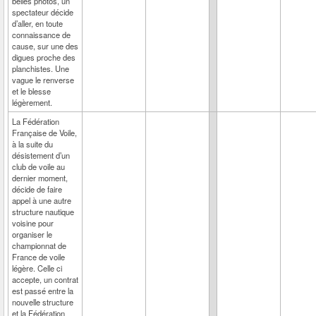
belles photos, un
spectateur décide
d’aller, en toute
connaissance de
cause, sur une des
digues proche des
planchistes. Une
vague le renverse
et le blesse
légèrement.
La Fédération
Française de Voile,
à la suite du
désistement d’un
club de voile au
dernier moment,
décide de faire
appel à une autre
structure nautique
voisine pour
organiser le
championnat de
France de voile
légère. Celle ci
accepte, un contrat
est passé entre la
nouvelle structure
et la Fédération