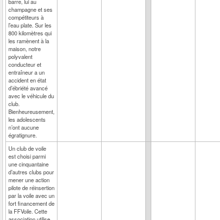
barre, lui au
champagne et ses
compétiteurs à
l’eau plate. Sur les
800 kilomètres qui
les ramènent à la
maison, notre
polyvalent
conducteur et
entraîneur a un
accident en état
d’ébriété avancé
avec le véhicule du
club.
Bienheureusement,
les adolescents
n’ont aucune
égratignure.
Un club de voile
est choisi parmi
une cinquantaine
d’autres clubs pour
mener une action
pilote de réinsertion
par la voile avec un
fort financement de
la FFVoile. Cette
association utilise