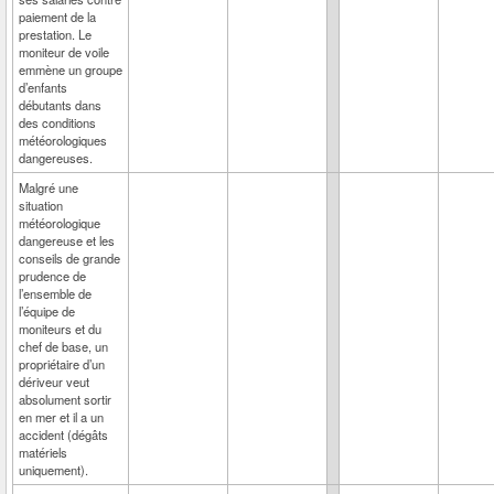
paiement de la
prestation. Le
moniteur de voile
emmène un groupe
d’enfants
débutants dans
des conditions
météorologiques
dangereuses.
Malgré une
situation
météorologique
dangereuse et les
conseils de grande
prudence de
l’ensemble de
l’équipe de
moniteurs et du
chef de base, un
propriétaire d’un
dériveur veut
absolument sortir
en mer et il a un
accident (dégâts
matériels
uniquement).