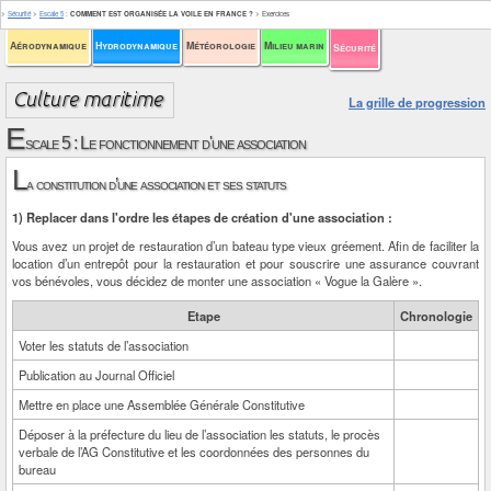
>
Sécurité
>
Escale 5
:
COMMENT EST ORGANISÉE LA VOILE EN FRANCE ?
>
Exercices
Aérodynamique
Hydrodynamique
Météorologie
Milieu marin
Sécurité
La grille de progression
E
scale 5 : Le fonctionnement d'une association
L
a constitution d’une association et ses statuts
1) Replacer dans l'ordre les étapes de création d'une association :
Vous avez un projet de restauration d’un bateau type vieux gréement. Afin de faciliter la
location d’un entrepôt pour la restauration et pour souscrire une assurance couvrant
vos bénévoles, vous décidez de monter une association « Vogue la Galère ».
Etape
Chronologie
Voter les statuts de l’association
Publication au Journal Officiel
Mettre en place une Assemblée Générale Constitutive
Déposer à la préfecture du lieu de l’association les statuts, le procès
verbale de l’AG Constitutive et les coordonnées des personnes du
bureau