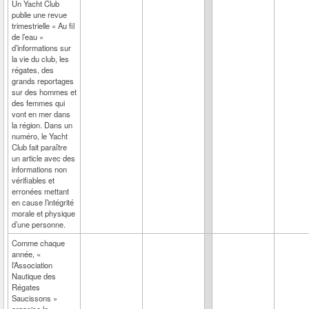
Un Yacht Club
publie une revue
trimestrielle « Au fil
de l’eau »
d’informations sur
la vie du club, les
régates, des
grands reportages
sur des hommes et
des femmes qui
vont en mer dans
la région. Dans un
numéro, le Yacht
Club fait paraître
un article avec des
informations non
vérifiables et
erronées mettant
en cause l’intégrité
morale et physique
d’une personne.
Comme chaque
année, «
l’Association
Nautique des
Régates
Saucissons »