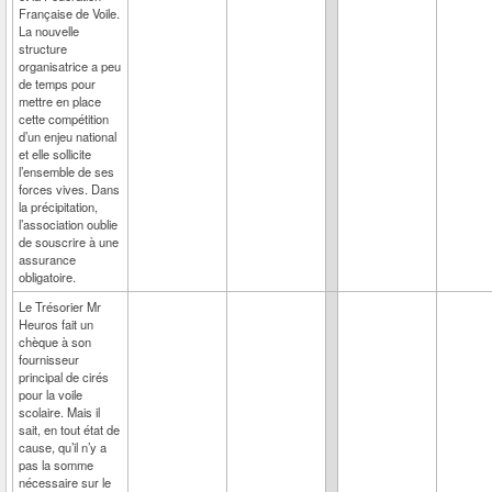
Française de Voile.
La nouvelle
structure
organisatrice a peu
de temps pour
mettre en place
cette compétition
d’un enjeu national
et elle sollicite
l’ensemble de ses
forces vives. Dans
la précipitation,
l’association oublie
de souscrire à une
assurance
obligatoire.
Le Trésorier Mr
Heuros fait un
chèque à son
fournisseur
principal de cirés
pour la voile
scolaire. Mais il
sait, en tout état de
cause, qu’il n’y a
pas la somme
nécessaire sur le