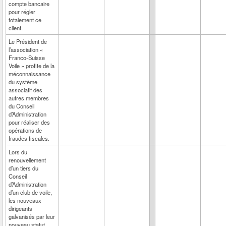
compte bancaire
pour régler
totalement ce
client.
Le Président de
l’association «
Franco-Suisse
Voile » profite de la
méconnaissance
du système
associatif des
autres membres
du Conseil
d’Administration
pour réaliser des
opérations de
fraudes fiscales.
Lors du
renouvellement
d’un tiers du
Conseil
d’Administration
d’un club de voile,
les nouveaux
dirigeants
galvanisés par leur
nouveau statut,