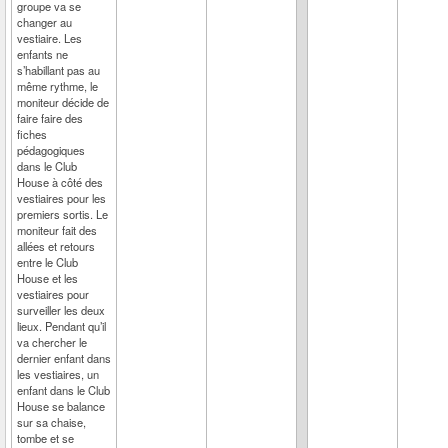
groupe va se
changer au
vestiaire. Les
enfants ne
s’habillant pas au
même rythme, le
moniteur décide de
faire faire des
fiches
pédagogiques
dans le Club
House à côté des
vestiaires pour les
premiers sortis. Le
moniteur fait des
allées et retours
entre le Club
House et les
vestiaires pour
surveiller les deux
lieux. Pendant qu’il
va chercher le
dernier enfant dans
les vestiaires, un
enfant dans le Club
House se balance
sur sa chaise,
tombe et se