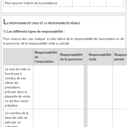
Peut assurer l’intérim de la présidence
L
a responsabilité civile et la responsabilité pénale
1) Les différents types de responsabilité :
Pour chacun des cas, indiquer si cela relève de la responsabilité de l’association ou de
la personne, de la responsabilité civile ou pénale.
Responsabilité
Responsabilité
Responsabilité
Respons
de
de la personne
civile
pénale
l'association
Le club de voile ne
fournit pas à
certains de ses
clients les
prestations
prévues dans la
plaquette de vente,
ce qui leur cause
préjudice.
Un membre de la
base de voile ne
paie pas sa
cotisation.