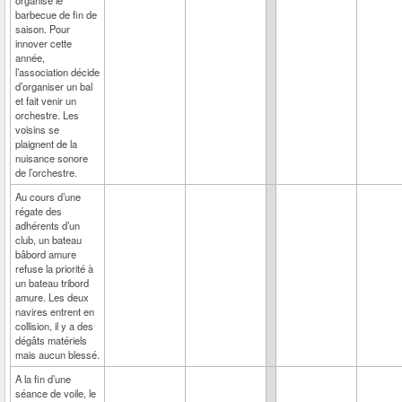
organise le
barbecue de fin de
saison. Pour
innover cette
année,
l’association décide
d’organiser un bal
et fait venir un
orchestre. Les
voisins se
plaignent de la
nuisance sonore
de l’orchestre.
Au cours d’une
régate des
adhérents d’un
club, un bateau
bâbord amure
refuse la priorité à
un bateau tribord
amure. Les deux
navires entrent en
collision, il y a des
dégâts matériels
mais aucun blessé.
A la fin d’une
séance de voile, le