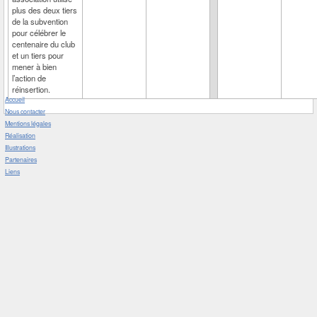
plus des deux tiers
de la subvention
pour célébrer le
centenaire du club
et un tiers pour
mener à bien
l’action de
réinsertion.
Accueil
Nous contacter
Mentions légales
Réalisation
Illustrations
Partenaires
Liens