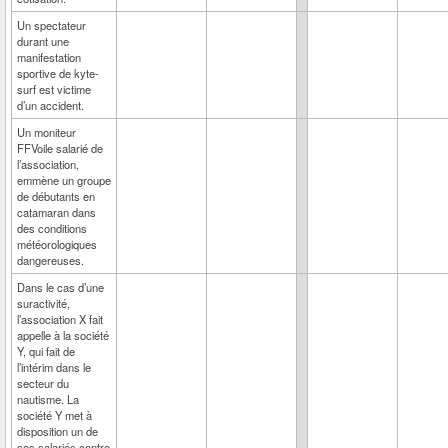
Un spectateur
durant une
manifestation
sportive de kyte-
surf est victime
d’un accident.
Un moniteur
FFVoile salarié de
l’association,
emmène un groupe
de débutants en
catamaran dans
des conditions
météorologiques
dangereuses.
Dans le cas d’une
suractivité,
l’association X fait
appelle à la société
Y, qui fait de
l’intérim dans le
secteur du
nautisme. La
société Y met à
disposition un de
ses salariés contre